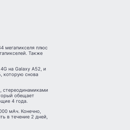
64 мегапикселя плюс
гапикселей. Также
4G на Galaxy А52, и
Б, которую снова
), стереодинамиками
оторый обещает
щие 4 года.
000 мАч. Конечно,
ть в течение 2 дней,