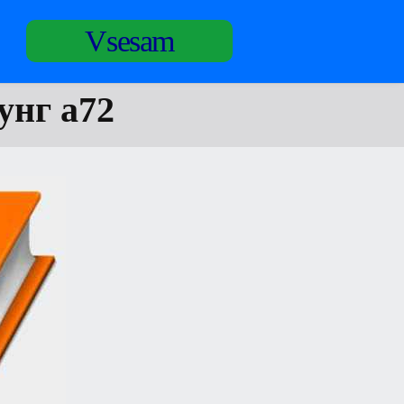
Vsesam
унг а72