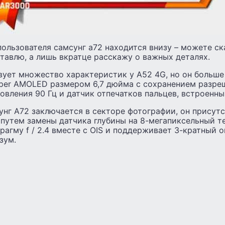
ользователя самсунг а72 находится внизу – можете ск
ставлю, а лишь вкратце расскажу о важных деталях.
вует множество характеристик у А52 4G, но он больше
er AMOLED размером 6,7 дюйма с сохранением разреше
овления 90 Гц и датчик отпечатков пальцев, встроенны
г А72 заключается в секторе фотографии, он присутс
путем замены датчика глубины на 8-мегапиксельный т
агму f / 2.4 вместе с OIS и поддерживает 3-кратный 
зум.