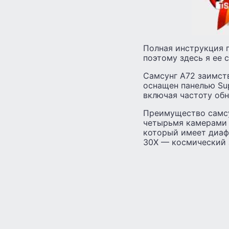
Полная инструкция п
поэтому здесь я ее 
Самсунг А72 заимст
оснащен панелью Sup
включая частоту обн
Преимущество самсун
четырьмя камерами 
который имеет диафр
30X — космический 