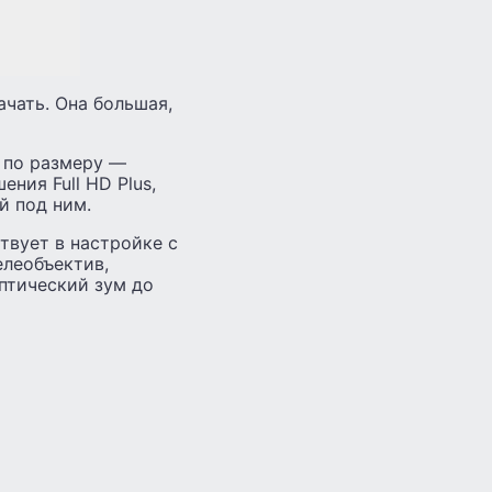
ачать. Она большая,
 по размеру —
ния Full HD Plus,
й под ним.
твует в настройке с
елеобъектив,
оптический зум до