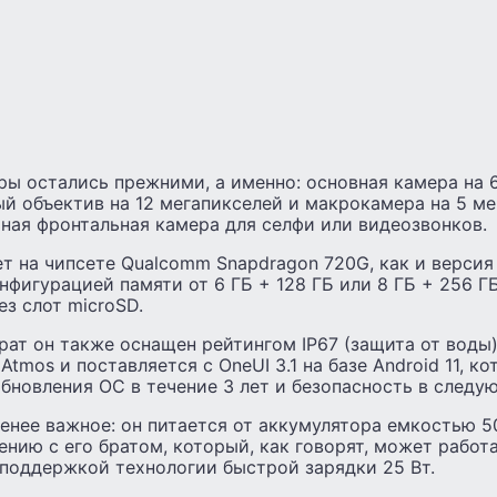
ры остались прежними, а именно: основная камера на 
й объектив на 12 мегапикселей и макрокамера на 5 ме
ная фронтальная камера для селфи или видеозвонков.
т на чипсете Qualcomm Snapdragon 720G, как и версия 
онфигурацией памяти от 6 ГБ + 128 ГБ или 8 ГБ + 256 Г
з слот microSD.
рат он также оснащен рейтингом IP67 (защита от воды
Atmos и поставляется с OneUI 3.1 на базе Android 11, к
бновления ОС в течение 3 лет и безопасность в следую
менее важное: он питается от аккумулятора емкостью 5
ению с его братом, который, как говорят, может работа
 поддержкой технологии быстрой зарядки 25 Вт.