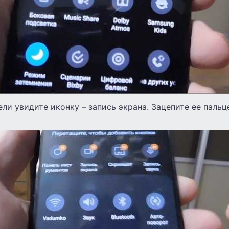
ели увидите иконку – запись экрана. Зацепите ее паль