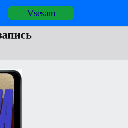
Vsesam
запись