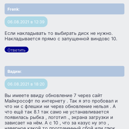
Frenk
:
06.08.2021 в 12:39
Если накладывать то выбирать диск не нужно.
Накладывается прямо с запущенной виндовс 10.
Ответить
Вадим
:
06.08.2021 в 18:20
Вы имеете ввиду обновление 7 через сайт
Майкрософт по интернету . Так я это пробовал и
что ни с флешки ни через обновление нельзя . А
что ещё так 8.1 так само не устанавливается
появилась рыбка , логотип ., экрана загрузки и
зависает на нём. А с 10 , что за казус ну это ,
наверное какой то программный сбой или глюк ,