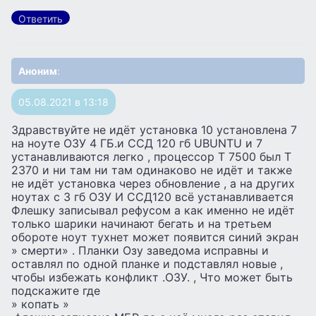
Ответить
Аноним
:
05.08.2021 в 13:18
Здравствуйте не идёт установка 10 установлена 7
на ноуте ОЗУ 4 ГБ.и ССД 120 гб UBUNTU и 7
устанавливаются легко , процессор Т 7500 был Т
2370 и ни там ни там одинаково не идёт и также
не идёт установка через обновление , а на других
ноутах с 3 гб ОЗУ И ССД120 всё устанавливается
Флешку записывал рефусом а как именно не идёт
только шарики начинают бегать и на третьем
обороте ноут тухнет может появится синий экран
» смерти» . Планки Озу заведома исправны и
оставлял по одной планке и подставлял новые ,
чтобы избежать конфликт .ОЗУ. , Что может быть
подскажите где
» копать »