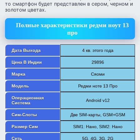
то смартфон будет представлен в сером, черном и
золотом цветах.
Полные характеристики редми ноут 13
про
Дата Выхода
4 кв. этого года
Цена В Индии
29896
Марка
Сяоми
Модель
Редми ноте 13 Про
Операционная
Android v12
Система
Сим-Слоты
Две SIM-карты, GSM+GSM
Размер Сим
SIM1: Нано, SIM2: Нано
Сеть
5G, 4G, 3G, 2G