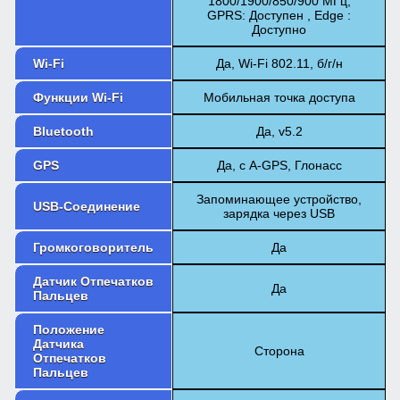
1800/1900/850/900 МГц,
GPRS: Доступен , Edge :
Доступно
Wi-Fi
Да, Wi-Fi 802.11, б/г/н
Функции Wi-Fi
Мобильная точка доступа
Bluetooth
Да, v5.2
GPS
Да, с A-GPS, Глонасс
Запоминающее устройство,
USB-Соединение
зарядка через USB
Громкоговоритель
Да
Датчик Отпечатков
Да
Пальцев
Положение
Датчика
Сторона
Отпечатков
Пальцев