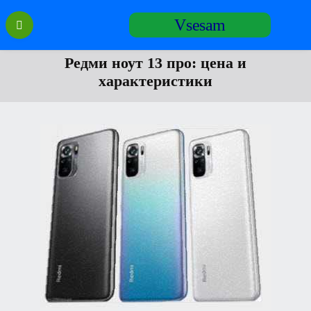
Перейти
Vsesam
к
содержанию
Редми ноут 13 про: цена и
характеристики