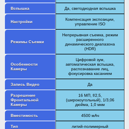
Вспышка
Да, светодиодная вспышка
Компенсация экспозиции,
Настройки
управление ISO
Непрерывная съемка, режим
расширенного
Режимы Съемки
динамического диапазона
(HDR)
Цифровой зум,
Особенности
автоматическая вспышка,
Камеры
распознавание лиц,
фокусировка касанием
Запись Видео
Да
Разрешение
16 МП, f/2,5,
Фронтальной
(широкоугольный), 1/3,06
Камеры
дюйма, 1,0 мкм
Вместимость
4500 мАч
Тип
литий-полимерный