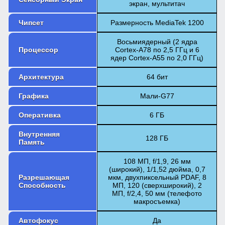
экран, мультитач
Чипсет
Размерность MediaTek 1200
Восьмиядерный (2 ядра
Процессор
Cortex-A78 по 2,5 ГГц и 6
ядер Cortex-A55 по 2,0 ГГц)
Архитектура
64 бит
Графика
Мали-G77
Оперативка
6 ГБ
Внутренняя
128 ГБ
Память
108 МП, f/1,9, 26 мм
(широкий), 1/1,52 дюйма, 0,7
Разрешающая
мкм, двухпиксельный PDAF, 8
Способность
МП, 120 (сверхширокий), 2
МП, f/2,4, 50 мм (телефото
макросъемка)
Автофокус
Да