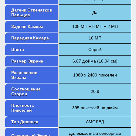
Датчик Отпечатков
Да
Пальцев
Задняя Камера
108 МП + 8 МП + 2 МП
Передняя Камера
16 МП
Цвета
Серый
Размер Экрана
6,67 дюйма (16,94 см)
Разрешение
1080 х 2400 пикселей
Экрана
Соотношение
20:9
Сторон
Плотность
395 пикселей на дюйм
Пикселей
Тип Дисплея
АМОЛЕД
Да, емкостный сенсорный
Сенсорный Экран