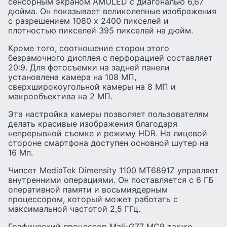
сенсорным экраном AMOLED с диагональю 6,67
дюйма. Он показывает великолепные изображения
с разрешением 1080 x 2400 пикселей и
плотностью пикселей 395 пикселей на дюйм.
Кроме того, соотношение сторон этого
безрамочного дисплея с перфорацией составляет
20:9. Для фотосъемки на задней панели
установлена камера на 108 МП,
сверхширокоугольной камеры на 8 МП и
макрообъектива на 2 МП.
Эта настройка камеры позволяет пользователям
делать красивые изображения благодаря
непрерывной съемке и режиму HDR. На лицевой
стороне смартфона доступен основной шутер на
16 Мп.
Чипсет MediaTek Dimensity 1100 MT6891Z управляет
внутренними операциями. Он поставляется с 6 ГБ
оперативной памяти и восьмиядерным
процессором, который может работать с
максимальной частотой 2,5 ГГц.
Графический процессор Mali-G77 MC9 также