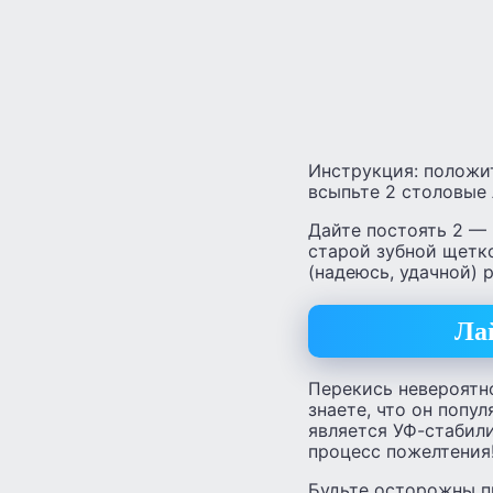
Инструкция: положи
всыпьте 2 столовые 
Дайте постоять 2 — 
старой зубной щетко
(надеюсь, удачной) 
Ла
Перекись невероятно
знаете, что он попу
является УФ-стабили
процесс пожелтения
Будьте осторожны пр