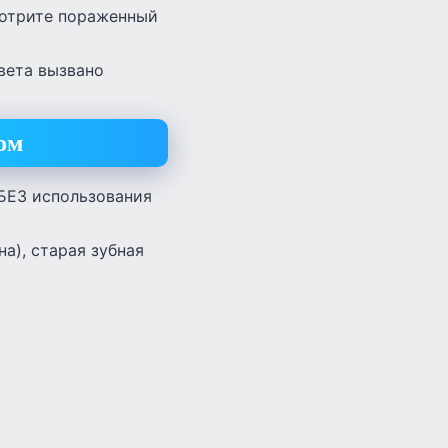
потрите пораженный
вета вызвано
ом
 БЕЗ использования
а), старая зубная