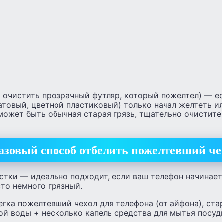
к очистить прозрачный футляр, который пожелтел) — е
атовый, цветной пластиковый) только начал желтеть ил
может быть обычная старая грязь, тщательно очистите
азовый способ отбелить пожелтевший че
стки — идеально подходит, если ваш телефон начинает
сто немного грязный.
егка пожелтевший чехол для телефона (от айфона), стар
ой воды + несколько капель средства для мытья посуд