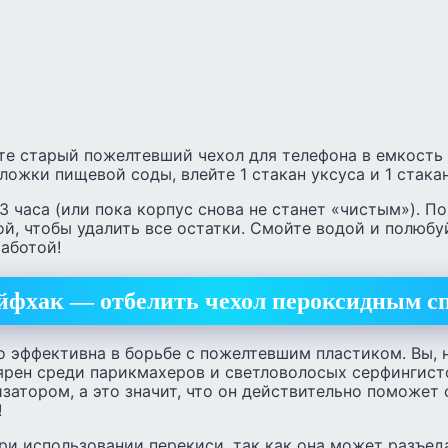
те старый пожелтевший чехол для телефона в емкость 
ложки пищевой соды, влейте 1 стакан уксуса и 1 стака
3 часа (или пока корпус снова не станет «чистым»). П
й, чтобы удалить все остатки. Смойте водой и полюбу
работой!
йфхак
—
отбелить чехол пероксидным с
 эффективна в борьбе с пожелтевшим пластиком. Вы, 
лярен среди парикмахеров и светловолосых серфингист
затором, а это значит, что он действительно поможет 
!
и использовании перекиси, так как она может разъед