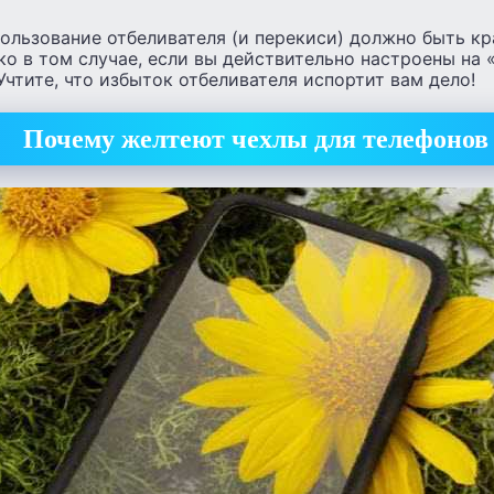
ьзование отбеливателя (и перекиси) должно быть кр
о в том случае, если вы действительно настроены на
Учтите, что избыток отбеливателя испортит вам дело!
Почему желтеют чехлы для телефонов