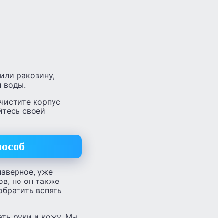
или раковину,
н воды.
очистите корпус
йтесь своей
пособ
наверное, уже
ов, но он также
обратить вспять
ать руки и кожу. Мы