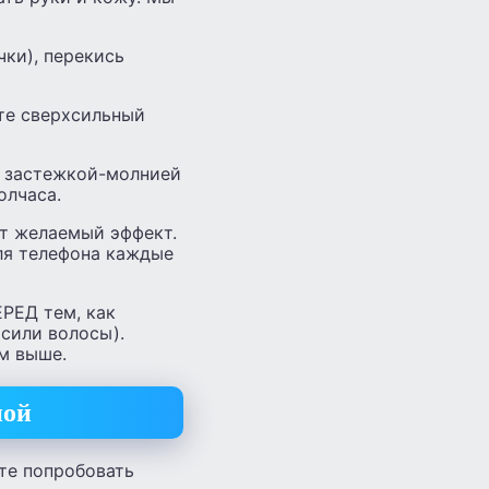
чки), перекись
ете сверхсильный
с застежкой-молнией
олчаса.
ут желаемый эффект.
ля телефона каждые
РЕД тем, как
асили волосы).
м выше.
ной
ете попробовать