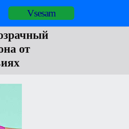
Vsesam
розрачный
она от
виях