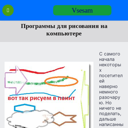
Перейти
Vsesam
к
содержанию
Программы для рисования на
компьютере
С самого
начала
некоторы
х
посетител
ей
наверно
немного
разочару
ю. Но
ничего не
поделать,
дальше
написанны