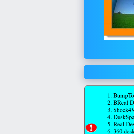
BumpTop
BReal D
Shock4
DeskSpa
Real De
360 des