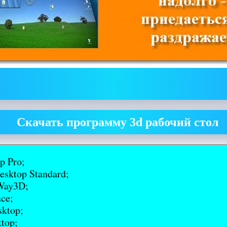
Скачать программу 3d рабочий стол
 Pro;
esktop Standard;
Way3D;
ce;
sktop;
ktop;