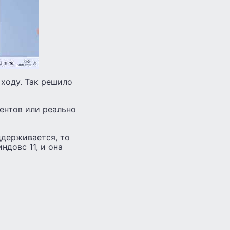
 ходу. Так решило
ентов или реально
ддерживается, то
довс 11, и она