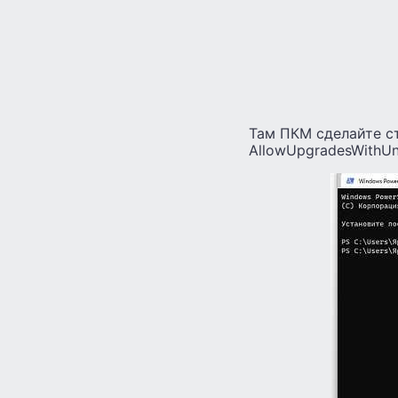
Там ПКМ сделайте с
AllowUpgradesWithUn