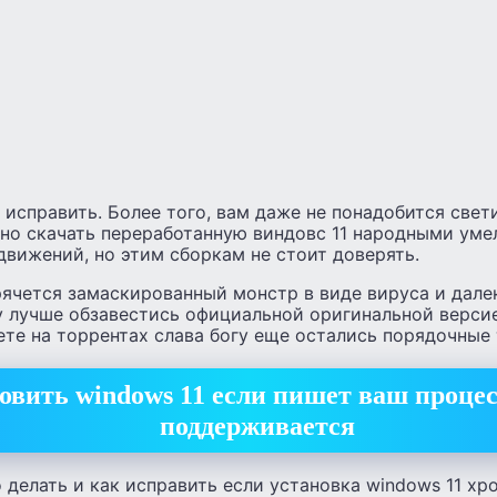
 исправить. Более того, вам даже не понадобится свет
жно скачать переработанную виндовс 11 народными уме
движений, но этим сборкам не стоит доверять.
рячется замаскированный монстр в виде вируса и далек
у лучше обзавестись официальной оригинальной версие
те на торрентах слава богу еще остались порядочные
овить windows 11 если пишет ваш процес
поддерживается
 делать и как исправить если установка windows 11 хро