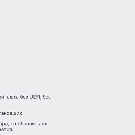
 плата без UEFI, без
становщик.
ра, то обновить их
ается.