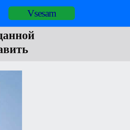
Vsesam
данной
авить