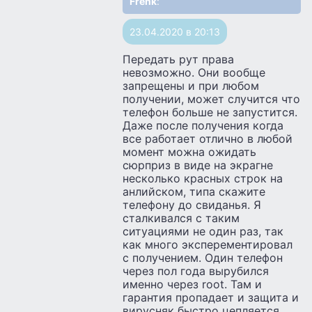
Frenk
:
23.04.2020 в 20:13
Передать рут права
невозможно. Они вообще
запрещены и при любом
получении, может случится что
телефон больше не запустится.
Даже после получения когда
все работает отлично в любой
момент можна ожидать
сюрприз в виде на экрагне
несколько красных строк на
анлийском, типа скажите
телефону до свиданья. Я
сталкивался с таким
ситуациями не один раз, так
как много эксперементировал
с получением. Один телефон
через пол года вырубился
именно через root. Там и
гарантия пропадает и защита и
вирусняк быстро цепляется