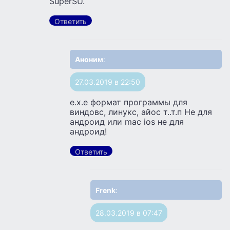
SuperSU.
Ответить
Аноним
:
27.03.2019 в 22:50
e.x.e формат программы для
виндовс, линукс, айос т..т.п Не для
андроид или mac ios не для
андроид!
Ответить
Frenk
:
28.03.2019 в 07:47