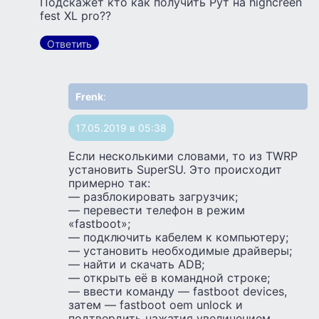
Подскажет кто как получить Рут на highcreen
fest XL pro??
Ответить
Frenk
:
17.05.2019 в 05:38
Если несколькими словами, то из TWRP
установить SuperSU. Это происходит
примерно так:
— разблокировать загрузчик;
— перевести телефон в режим
«fastboot»;
— подключить кабелем к компьютеру;
— установить необходимые драйверы;
— найти и скачать ADB;
— открыть её в командной строке;
— ввести команду — fastboot devices,
затем — fastboot oem unlock и
подтвердить нажатия увеличением