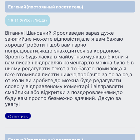
Евгений(постоянный посетитель)
:
26.11.2018 в 16:40
Вiтання! Шановний Ярославе,ви зараз дуже
занятий,не можете вiдповiсти,але я вам бажаю
хорошоï роботи i щоб вам гарно
попрацювати,якщо знаходитеся за кордоном.
Зробiть будь ласка в майбутньому,якщо б коли я
вам писав i вiдправляв коментар,то можна було б в
ньому редагувати текст,а то багато помилок,а я
вже втомився писати нижче,пробачте за те,за се,а
от коли ви зробите,до можна буде редагувати
слово у вiдправленому коментарi i вiлправляти
смайлики,або вiдкритки з поздоровленнями,то
буду вам просто безмежно вдячний. Дякую за
увагу!
Ответить
Евгений(постоянный посетитель)
: