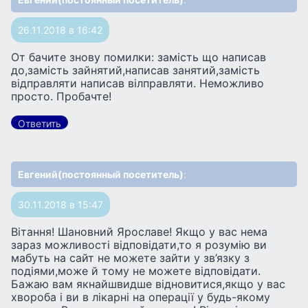
26.11.2018 в 16:42
От бачите знову помилки: замiсть що написав
до,замiсть зайнятий,написав занятий,замiсть
вiдправляти написав вiлправляти. Неможливо
просто. Пробачте!
Ответить
Евгений(постоянный посетитель)
:
30.11.2018 в 15:47
Вiтання! Шановний Ярославе! Якщо у вас нема
зараз можливостi вiдповiдати,то я розумiю ви
мабуть на сайт не можете зайти у зв’язку з
подiями,може й тому не можете вiдповiдати.
Бажаю вам якнайшвидше вiдновитися,якщо у вас
хвороба i ви в лiкарнi на операцiï у будь-якому