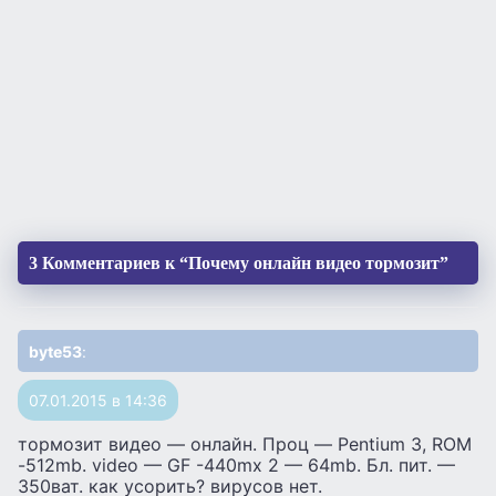
3 Комментариев к “Почему онлайн видео тормозит”
byte53
:
07.01.2015 в 14:36
тормозит видео — онлайн. Проц — Pentium 3, ROM
-512mb. video — GF -440mx 2 — 64mb. Бл. пит. —
350ват. как усорить? вирусов нет.