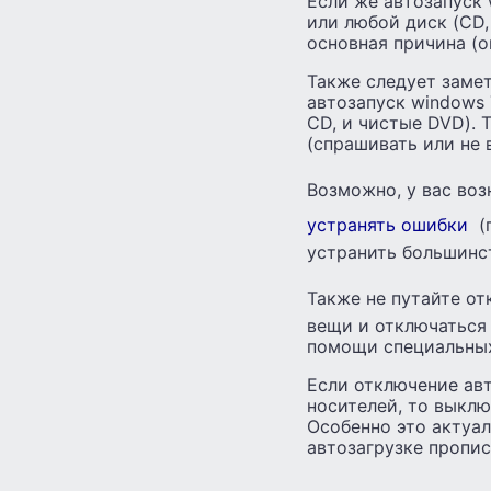
Если же автозапуск 
или любой диск (CD,
основная причина (о
Также следует замет
автозапуск windows 
CD, и чистые DVD).
(спрашивать или не 
Возможно, у вас воз
устранять ошибки
(
устранить большинс
Также не путайте от
вещи и отключаться
помощи специальных
Если отключение ав
носителей, то выкл
Особенно это актуа
автозагрузке пропи