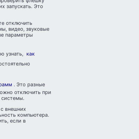
 проверить флешку
их запускать. Это
те отключить
мы, видео, звуковые
ые параметры
ую узнать,
как
остоятельно
грамм
. Это разные
можно отключить при
 системы.
 с внешних
ьность компьютера.
ть, если в