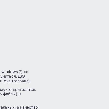
 windows 7) не
лучиться. Для
 она (галочка).
му-то пригодятся.
о файлы), я
тальных, а качество