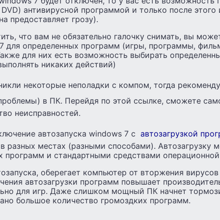
windows 7 будет отключен, то у вас есть возможность
 DVD) антивирусной программой и только после этого 
на предоставляет грозу).
ить, что вам не обязательно галочку снимать, вы може
7 для определенных программ (игры, программы, филь
 Также для них есть возможность выбирать определенн
выполнять никаких действий)
никли некоторые неполадки с компом, тогда рекоменд
проблемы) в ПК. Перейдя по этой ссылке, сможете сам
тво неисправностей.
ключение автозапуска windows 7 с
автозагрузкой про
 в разных местах (разными способами). Автозагрузку 
 программ и стандартными средствами операционной
тозапуска, оберегает компьютер от вторжения вирусов
ючения автозагрузки программ повышает производител
льно для игр. Даже слишком мощный ПК начнет тормози
сано большое количество громоздких программ.