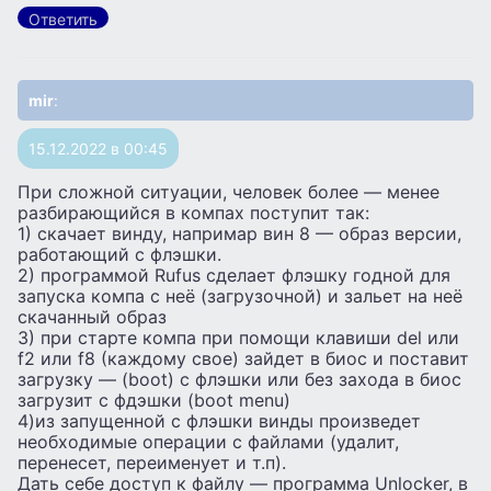
Ответить
mir
:
15.12.2022 в 00:45
При сложной ситуации, человек более — менее
разбирающийся в компах поступит так:
1) скачает винду, напримар вин 8 — образ версии,
работающий с флэшки.
2) программой Rufus сделает флэшку годной для
запуска компа с неё (загрузочной) и зальет на неё
скачанный образ
3) при старте компа при помощи клавиши del или
f2 или f8 (каждому свое) зайдет в биос и поставит
загрузку — (boot) с флэшки или без захода в биос
загрузит с фдэшки (boot menu)
4)из запущенной с флэшки винды произведет
необходимые операции с файлами (удалит,
перенесет, переименует и т.п).
Дать себе доступ к файлу — программа Unlocker, в