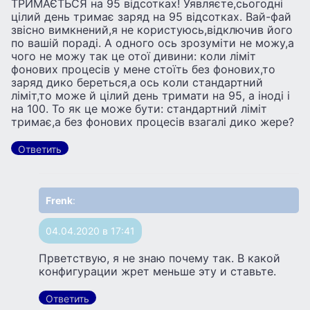
ТРИМАЄТЬСЯ на 95 відсотках! Уявляєте,сьогодні
цілий день тримає заряд на 95 відсотках. Вай-фай
звісно вимкнений,я не користуюсь,відключив його
по вашій пораді. А одного ось зрозуміти не можу,а
чого не можу так це отої дивини: коли ліміт
фонових процесів у мене стоїть без фонових,то
заряд дико береться,а ось коли стандартний
ліміт,то може й цілий день тримати на 95, а іноді і
на 100. То як це може бути: стандартний ліміт
тримає,а без фонових процесів взагалі дико жере?
Ответить
Frenk
:
04.04.2020 в 17:41
Прветствую, я не знаю почему так. В какой
конфигурации жрет меньше эту и ставьте.
Ответить