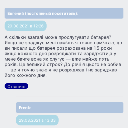
Евгений (постоянный посетитель)
:
29.08.2021 в 12:26
А скiльки взагалi може прослугувати батарея?
Якщо не зраджує мені пам’ять я точно пам’ятаю,що
ви писали що батарея розрахована на 1,5 роки
якщо кожного дня розряджати та заряджати,а у
мене бачте вона як слугує — вже майже п’ять
років. Це великий строк? До речі я цього не робив
— це я точно знаю,я не розряджав і не заряджав
його кожного дня.
Ответить
Frenk
:
29.08.2021 в 13:33