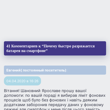
41 Комментариев к “Почему быстро разряжается
батарея на смартфоне”
Евгений( постоянный посетитель)
:
04.04.2020 в 16:26
Вiтання! Шановний Ярославе прошу вашої
допомоги: по вашій пораді я вибирав ліміт фонових
процесів щоб було без фонових і навіть деяким
додатками заборонив передачу даних у фоновому
режимі але смартфон у мене після цього замість