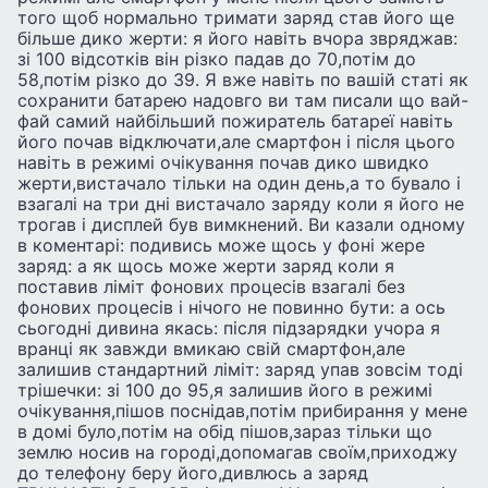
того щоб нормально тримати заряд став його ще
більше дико жерти: я його навіть вчора звряджав:
зі 100 відсотків він різко падав до 70,потім до
58,потім різко до 39. Я вже навіть по вашій статі як
сохранити батарею надовго ви там писали що вай-
фай самий найбільший пожиратель батареї навіть
його почав відключати,але смартфон і після цього
навіть в режимі очікування почав дико швидко
жерти,вистачало тільки на один день,а то бувало і
взагалі на три дні вистачало заряду коли я його не
трогав і дисплей був вимкнений. Ви казали одному
в коментарі: подивись може щось у фоні жере
заряд: а як щось може жерти заряд коли я
поставив ліміт фонових процесів взагалі без
фонових процесів і нічого не повинно бути: а ось
сьогодні дивина якась: після підзарядки учора я
вранці як завжди вмикаю свій смартфон,але
залишив стандартний ліміт: заряд упав зовсім тоді
трішечки: зі 100 до 95,я залишив його в режимі
очікування,пішов поснідав,потім прибирання у мене
в домі було,потім на обід пішов,зараз тільки що
землю носив на городі,допомагав своїм,приходжу
до телефону беру його,дивлюсь а заряд