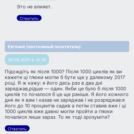
Это не влияет.
Ответить
Евгений (постоянный посетитель)
:
29.08.2021 в 14:29
Підождіть як після 1000? Після 1000 циклів як ви
кажете ці глюки могли б бути ще у далекому 2017
році. Я ж кажу: я його десь раз в два дні
заряджав,рідше — один. Якби це було б після 1000
циклів то почалося б це ще раніше. Я його кожного
дня як я вам і казав не заряджав і не розряджав:я
його до 10 процентів садив а потім ставив вже і ці
1000 циклів вже давно могли пройти а глюки
почалися лише зараз. То як тоді зрозуміти?
Ответить