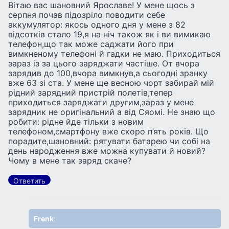
Вiтаю вас шановний Ярославе! У мене щось з
серпня почав пiдозрiло поводити себе
аккумулятор: якось одного дня у мене з 82
вiдсоткiв стало 19,я на нiч також як i ви вимикаю
телефон,що так може саджати його при
вимкненому телефонi й гадки не маю. Приходиться
зараз iз за цього заряджати частiше. От вчора
зарядив до 100,вчора вимкнув,а сьогоднi зранку
вже 63 зi ста. У мене ще весною чорт забирай мiй
рiдний зарядний пристрiй полетiв,тепер
приходиться заряджати другим,зараз у мене
зарядник не оригiнальний а вiд Сяомi. Не знаю що
робити: рiдне йде тiльки з новим
телефоном,смартфону вже скоро п’ять рокiв. Що
порадите,шановний: рятувати батарею чи собi на
день народження вже можна купувати й новий?
Чому в мене так заряд скаче?
Ответить
Frenk
: