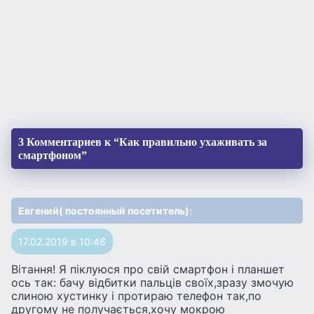
3 Комментариев к “Как правильно ухаживать за
смартфоном”
Евгений( постоянный посетитель)
:
17.02.2019 в 10:46
Вiтання! Я піклуюся про свій смартфон і планшет
ось так: бачу відбитки пальців своїх,зразу змочую
слиною хустинку і протираю телефон так,по
другому не получається,хочу мокрою