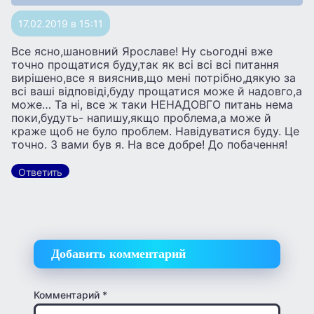
17.02.2019 в 15:11
Все ясно,шановний Ярославе! Ну сьогоднi вже
точно прощатися буду,так як всi всi всi питання
вирiшено,все я вияснив,що менi потрiбно,дякую за
всi вашi вiдповiдi,буду прощатися може й надовго,а
може… Та нi, все ж таки НЕНАДОВГО питань нема
поки,будуть- напишу,якщо проблема,а може й
краже щоб не було проблем. Навiдуватися буду. Це
точно. З вами був я. На все добре! До побачення!
Ответить
Добавить комментарий
Комментарий
*