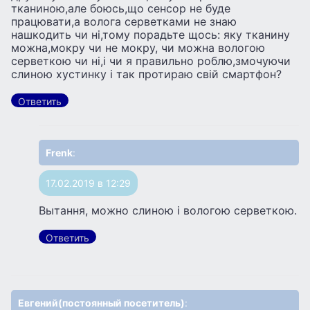
тканиною,але боюсь,що сенсор не буде
працювати,а волога серветками не знаю
нашкодить чи ні,тому порадьте щось: яку тканину
можна,мокру чи не мокру, чи можна вологою
серветкою чи ні,і чи я правильно роблю,змочуючи
слиною хустинку і так протираю свій смартфон?
Ответить
Frenk
:
17.02.2019 в 12:29
Вытання, можно слиною і вологою серветкою.
Ответить
Евгений(постоянный посетитель)
: