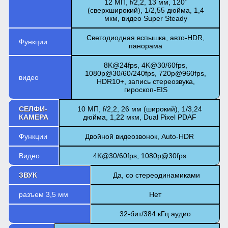
12 МП, f/2,2, 13 мм, 120˚
(сверхширокий), 1/2,55 дюйма, 1,4
мкм, видео Super Steady
Светодиодная вспышка, авто-HDR,
Функции
панорама
8K@24fps, 4K@30/60fps,
1080p@30/60/240fps, 720p@960fps,
видео
HDR10+, запись стереозвука,
гироскоп-EIS
СЕЛФИ-
10 МП, f/2,2, 26 мм (широкий), 1/3,24
КАМЕРА
дюйма, 1,22 мкм, Dual Pixel PDAF
Функции
Двойной видеозвонок, Auto-HDR
Видео
4K@30/60fps, 1080p@30fps
ЗВУК
Да, со стереодинамиками
разъем 3,5 мм
Нет
32-бит/384 кГц аудио