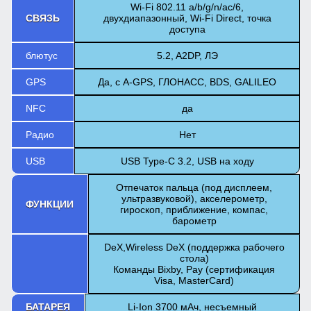
Wi-Fi 802.11 a/b/g/n/ac/6,
СВЯЗЬ
двухдиапазонный, Wi-Fi Direct, точка
доступа
блютус
5.2, A2DP, ЛЭ
GPS
Да, с A-GPS, ГЛОНАСС, BDS, GALILEO
NFC
да
Радио
Нет
USB
USB Type-C 3.2, USB на ходу
Отпечаток пальца (под дисплеем,
ультразвуковой), акселерометр,
ФУНКЦИИ
гироскоп, приближение, компас,
барометр
DeX,Wireless DeX (поддержка рабочего
стола)
Команды Bixby, Pay (сертификация
Visa, MasterCard)
БАТАРЕЯ
Li-Ion 3700 мАч, несъемный