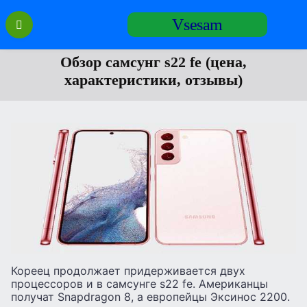
Перейти
Vsesam
к
содержанию
Обзор самсунг s22 fe (цена,
характеристики, отзывы)
Кореец продолжает придерживается двух
процессоров и в самсунге s22 fe. Американцы
получат Snapdragon 8, а европейцы Эксинос 2200.