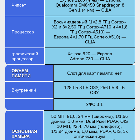
Чипсет
Qualcomm SM8450 Snapdragon 8
Gen 1 (4 нм) — США
Восьмиядерный (1×2,8 ГГц Cortex-
X2 и 3×2,50 ГГц Cortex-A710 и 4×1,8
Процессор
ГГц Cortex-A510) —
Европа 4×1,70 ГГц Cortex-A510) —
США
графический
Xclipse 920 — Европа
процессор
Adreno 730 — США
ОБЪЕМ
Слот для карт памяти: нет
ПАМЯТИ
128 ГБ 8 ГБ ОЗУ, 256 ГБ 8 ГБ
Внутренний
ОЗУ
УФС 3.1
50 МП, f/1,8, 24 мм (широкий), 1/1,56
дюйма, 1,0 мкм, Dual Pixel PDAF, OIS
10 МП, f/2,4, 70 мм (телефото),
ОСНОВНАЯ
1/3,94 дюйма, 1,0 мкм, PDAF, OIS, 3x
КАМЕРА
оптический зум