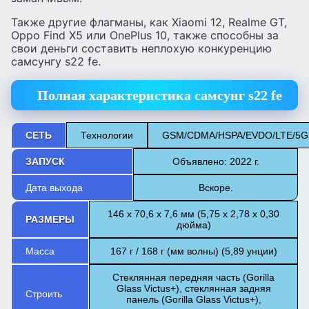
Также другие флагманы, как Xiaomi 12, Realme GT,
Oppo Find X5 или OnePlus 10, также способны за
свои деньги составить неплохую конкуренцию
самсунгу s22 fe.
Полная характеристика самсунг
s22
fe
СЕТЬ
Технологии
GSM/CDMA/HSPA/EVDO/LTE/5G
ЗАПУСК
Объявлено: 2022 г.
Дата выхода
Вскоре.
146 х 70,6 х 7,6 мм (5,75 х 2,78 х 0,30
РАЗМЕРЫ
дюйма)
Масса
167 г / 168 г (мм волны) (5,89 унции)
Стеклянная передняя часть (Gorilla
Glass Victus+), стеклянная задняя
Строить
панель (Gorilla Glass Victus+),