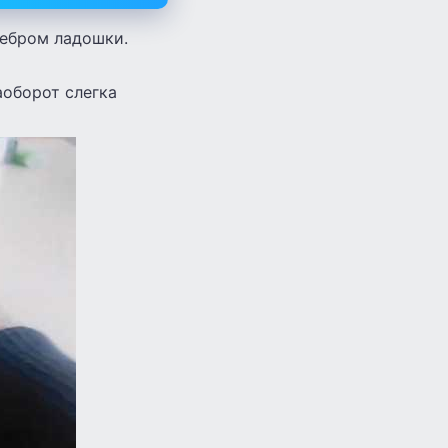
ребром ладошки.
аоборот слегка