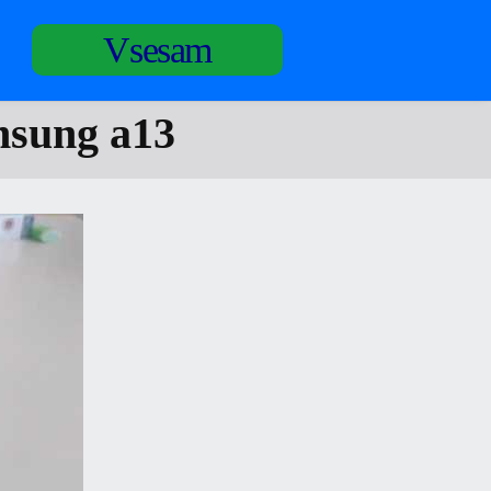
Vsesam
msung a13