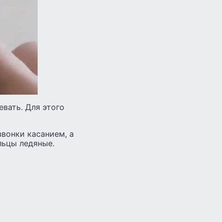
евать. Для этого
звонки касанием, а
льцы ледяные.