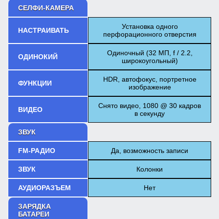
СЕЛФИ-КАМЕРА
Установка одного
НАСТРАИВАТЬ
перфорационного отверстия
Одиночный (32 МП, f / 2.2,
ОДИНОКИЙ
широкоугольный)
HDR, автофокус, портретное
ФУНКЦИИ
изображение
Снято видео, 1080 @ 30 кадров
ВИДЕО
в секунду
ЗВУК
FM-РАДИО
Да, возможность записи
ЗВУК
Колонки
АУДИОРАЗЪЕМ
Нет
ЗАРЯДКА
БАТАРЕИ