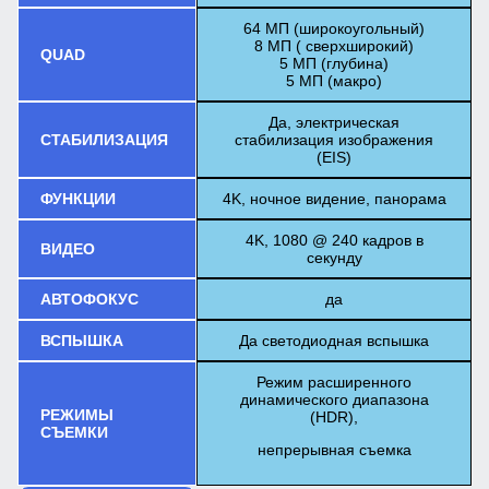
64 МП (широкоугольный)
8 МП ( сверхширокий)
QUAD
5 МП (глубина)
5 МП (макро)
Да, электрическая
СТАБИЛИЗАЦИЯ
стабилизация изображения
(EIS)
ФУНКЦИИ
4K, ночное видение, панорама
4K, 1080 @ 240 кадров в
ВИДЕО
секунду
АВТОФОКУС
да
ВСПЫШКА
Да светодиодная вспышка
Режим расширенного
динамического диапазона
РЕЖИМЫ
(HDR),
СЪЕМКИ
непрерывная съемка