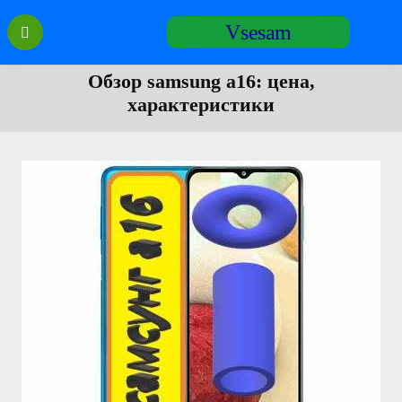
Перейти
Vsesam
к
содержанию
Обзор samsung a16: цена,
характеристики