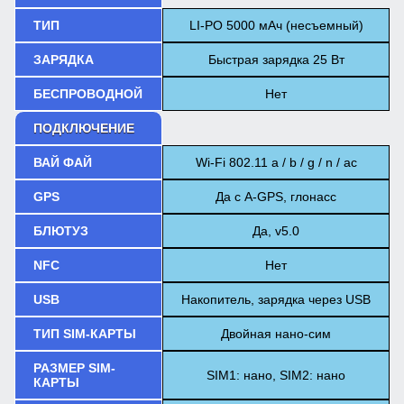
ТИП
LI-PO 5000 мАч (несъемный)
ЗАРЯДКА
Быстрая зарядка 25 Вт
БЕСПРОВОДНОЙ
Нет
ПОДКЛЮЧЕНИЕ
ВАЙ ФАЙ
Wi-Fi 802.11 a / b / g / n / ac
GPS
Да с A-GPS, глонасс
БЛЮТУЗ
Да, v5.0
NFC
Нет
USB
Накопитель, зарядка через USB
ТИП SIM-КАРТЫ
Двойная нано-сим
РАЗМЕР SIM-
SIM1: нано, SIM2: нано
КАРТЫ