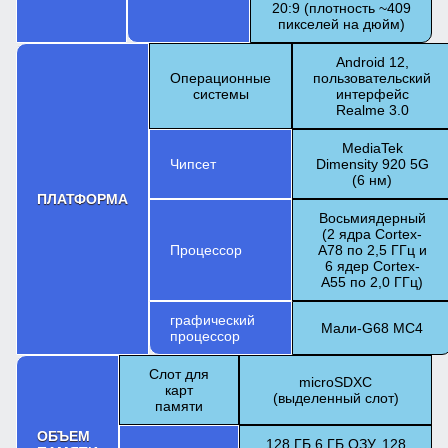
20:9 (плотность ~409
пикселей на дюйм)
Android 12,
Операционные
пользовательский
системы
интерфейс
Realme 3.0
MediaTek
Чипсет
Dimensity 920 5G
(6 нм)
ПЛАТФОРМА
Восьмиядерный
(2 ядра Cortex-
Процессор
A78 по 2,5 ГГц и
6 ядер Cortex-
A55 по 2,0 ГГц)
графический
Мали-G68 MC4
процессор
Слот для
microSDXC
карт
(выделенный слот)
памяти
ОБЪЕМ
128 ГБ 6 ГБ ОЗУ, 128