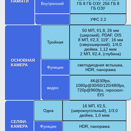
ПАМЯТИ
Внутренний
ГБ 8 ГБ ОЗУ, 256 ГБ 8
ГБ ОЗУ
УФС 2.2
50 МП, f/1,8, 26 мм
(широкий), PDAF, OIS
8 МП, f/2,3, 119˚, 16 мм
Тройная
(сверхширокий), 1/4,0
дюйма, 1,12 мкм
2 МП, f/2,4, (глубина)
ОСНОВНАЯ
КАМЕРА
светодиодная вспышка,
Функции
HDR, панорама
4K@30fps,
1080p@30/60/120/480fps,
видео
720p@960fps, гироскоп-
EIS
16 МП, f/2,5,
Одна
(широкоугольный), 1/3,0
дюйма, 1,0 мкм
СЕЛФИ-
КАМЕРА
Функции
HDR, панорама