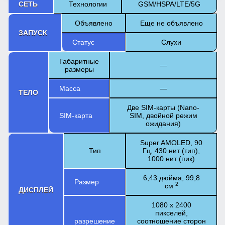
СЕТЬ
Технологии
GSM/HSPA/LTE/5G
Объявлено
Еще не объявлено
ЗАПУСК
Статус
Слухи
Габаритные
—
размеры
Масса
—
ТЕЛО
Две SIM-карты (Nano-
SIM-карта
SIM, двойной режим
ожидания)
Super AMOLED, 90
Тип
Гц, 430 нит (тип),
1000 нит (пик)
6,43 дюйма, 99,8
Размер
2
см
ДИСПЛЕЙ
1080 x 2400
пикселей,
разрешение
соотношение сторон