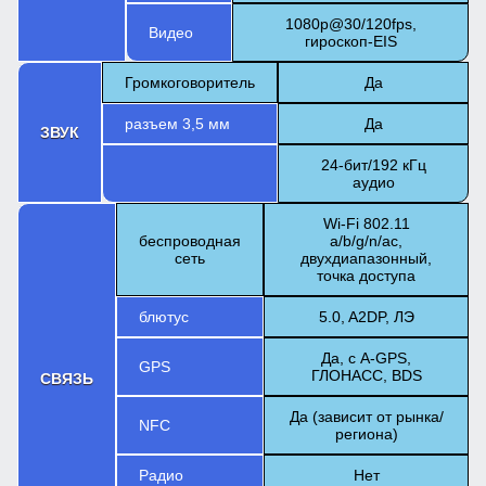
1080p@30/120fps,
Видео
гироскоп-EIS
Громкоговоритель
Да
разъем 3,5 мм
Да
ЗВУК
24-бит/192 кГц
аудио
Wi-Fi 802.11
беспроводная
a/b/g/n/ac,
сеть
двухдиапазонный,
точка доступа
блютус
5.0, A2DP, ЛЭ
Да, с A-GPS,
GPS
ГЛОНАСС, BDS
СВЯЗЬ
Да (зависит от рынка/
NFC
региона)
Радио
Нет