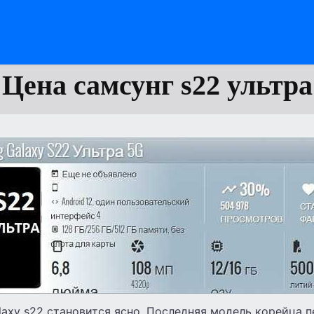
Цена самсунг s22 ультра
laxy s22 становится ясно. Последняя модель корейца 