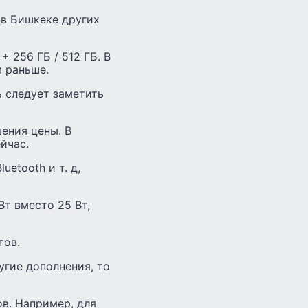
, в Бишкеке других
+ 256 ГБ / 512 ГБ. В
м раньше.
ь следует заметить
ения цены. В
йчас.
etooth и т. д,
Вт вместо 25 Вт,
тов.
угие дополнения, то
ов. Например, для