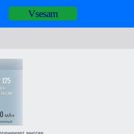
Vsesam
перенимает многие