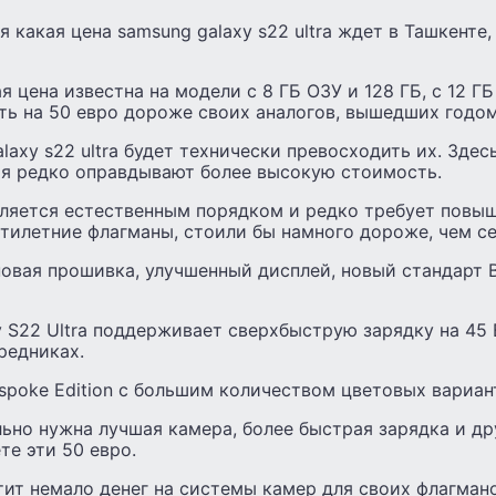
я какая цена samsung galaxy s22 ultra ждет в Ташкенте
 цена известна на модели с 8 ГБ ОЗУ и 128 ГБ, с 12 ГБ 
ть на 50 евро дороже своих аналогов, вышедших годо
laxy s22 ultra будет технически превосходить их. Здес
я редко оправдывают более высокую стоимость.
ляется естественным порядком и редко требует повыш
тилетние флагманы, стоили бы намного дороже, чем се
новая прошивка, улучшенный дисплей, новый стандарт Blu
y S22 Ultra поддерживает сверхбыструю зарядку на 45 
редниках.
spoke Edition с большим количеством цветовых вариан
ьно нужна лучшая камера, более быстрая зарядка и др
е эти 50 евро.
тит немало денег на системы камер для своих флагман