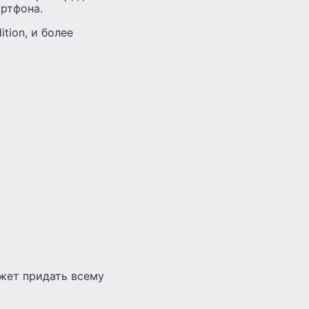
артфона.
tion, и более
ожет придать всему