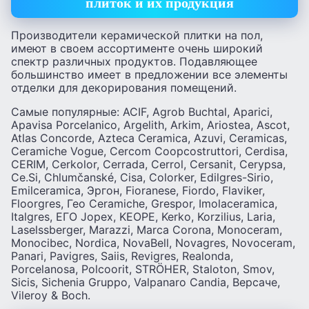
плиток и их продукция
Производители керамической плитки на пол,
имеют в своем ассортименте очень широкий
спектр различных продуктов. Подавляющее
большинство имеет в предложении все элементы
отделки для декорирования помещений.
Самые популярные: ACIF, Agrob Buchtal, Aparici,
Apavisa Porcelanico, Argelith, Arkim, Ariostea, Ascot,
Atlas Concorde, Azteca Ceramica, Azuvi, Ceramicas,
Ceramiche Vogue, Cercom Coopcostruttori, Cerdisa,
CERIM, Cerkolor, Cerrada, Cerrol, Cersanit, Cerypsa,
Ce.Si, Chlumčanské, Cisa, Colorker, Edilgres-Sirio,
Emilceramica, Эргон, Fioranese, Fiordo, Flaviker,
Floorgres, Гео Ceramiche, Grespor, Imolaceramica,
Italgres, ЕГО Jopex, KEOPE, Kerko, Korzilius, Laria,
Laselssberger, Marazzi, Marca Corona, Monoceram,
Monocibec, Nordica, NovaBell, Novagres, Novoceram,
Panari, Pavigres, Saiis, Revigres, Realonda,
Porcelanosa, Polcoorit, STRÖHER, Staloton, Smov,
Sicis, Sichenia Gruppo, Valpanaro Candia, Версаче,
Vileroy & Boch.