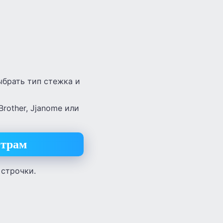
брать тип стежка и
rother, Jjanome или
етрам
 строчки.