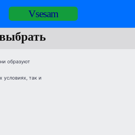
Vsesam
выбрать
Они образуют
 условиях, так и