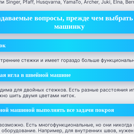
Singer, Pfaff, Husqvarna, YamaTo, Archer, Juki, Elna, Ber
адаваемые вопросы, прежде чем выбрат
машинку
ок
утренние стежки и имеет гораздо больше функциональ
ная игла в швейной машине
дима для двойных стежков. Есть разные расстояния иг
жно шить двумя цветами ниток.
ой машиной выполнять все задачи покроя
возможно. Есть многофункциональные, но они никогда 
оборудование. Например, для внутренних швов, нужен 