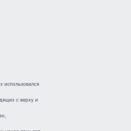
х использовался
дящих с верху и
во,