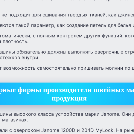
 не подходит для сшивания твердых тканей, как джинс
ются такой параметр, как создание петель для белья 
томатически, с полным контролем других функций, ко
и плотность.
шины обязательно должны выполнять оверлочные стро
стежков внутри.
 возможность самостоятельно пришивать молнии по 
рные фирмы производители швейных ма
продукция
ины высокого класса устройства марки Janome. Они 
 магазинах.
ли с оверлоком Janome 1200D и 204D MyLock. На рын