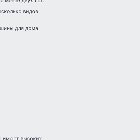
е менее двух лет.
есколько видов
ашины для дома
не имеют высоких