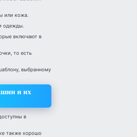
ы или кожа.
и одежды.
торые включают в
чки, то есть
шаблону, выбранному
шин и их
доступны в
ке также хорошо