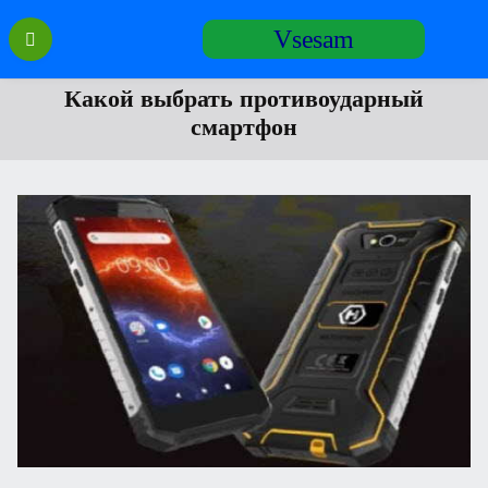
Перейти
Vsesam
к
содержанию
Какой выбрать противоударный
смартфон