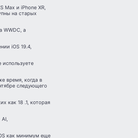
S Max и iPhone XR,
упны на старых
на WWDC, а
нии iOS 19.4,
е используете
е время, когда в
нтябре следующего
 как 18 .1, которая
AI,
 iOS как минимум еще