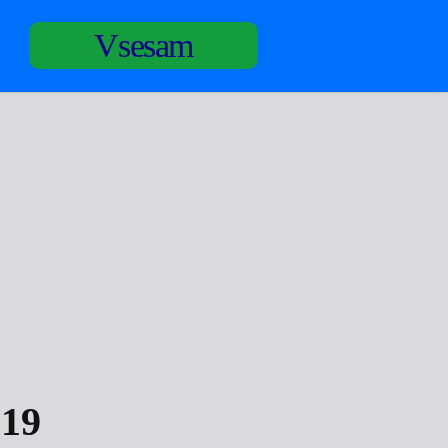
Vsesam
 19