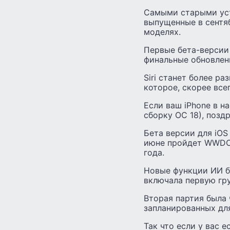
Самыми старыми устр
выпущенные в сентяб
моделях.
Первые бета-версии 
финальные обновлени
Siri станет более ра
которое, скорее все
Если ваш iPhone в н
сборку ОС 18), поздр
Бета версии для iOS
июне пройдет WWDC 
года.
Новые функции ИИ бы
включала первую груп
Вторая партия была 
запланированных для 
Так что если у вас 