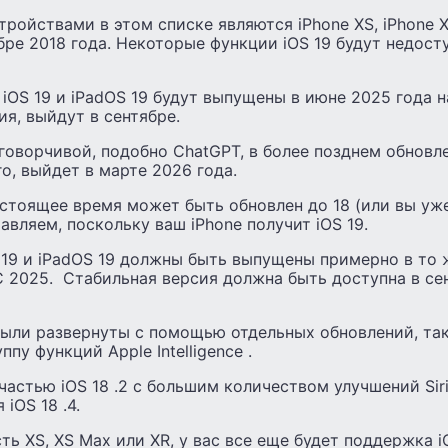
ойствами в этом списке являются iPhone XS, iPhone X
ре 2018 года. Некоторые функции iOS 19 будут недост
iOS 19 и iPadOS 19 будут выпущены в июне 2025 года 
я, выйдут в сентябре.
зговорчивой, подобно ChatGPT, в более позднем обновле
го, выйдет в марте 2026 года.
астоящее время может быть обновлен до 18 (или вы уж
авляем, поскольку ваш iPhone получит iOS 19.
 19 и iPadOS 19 должны быть выпущены примерно в то ж
2025. Стабильная версия должна быть доступна в се
ли развернуты с помощью отдельных обновлений, таких
пу функций Apple Intelligence .
частью iOS 18 .2 с большим количеством улучшений Siri 
iOS 18 .4.
есть XS, XS Max или XR, у вас все еще будет поддержка