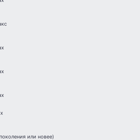
ax
акс
ax
ax
ax
ax
 поколения или новее)