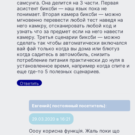
самсунга. Она делится на 3 части. Первая
асистент биксби — наш язык пока не
понимает. Вторая камера биксби — можно
мгновенно перевести любой тест наведя на
него камкру, отсканировать любой код и
узнать что за предмет если на него навести
камеру. Третья сценарии биксби — можно
сделать так чтобы автоматически включался
вай фай только когда вы дома или блютуз
когда садитесь в автомобиль, снизить
потребление питания практически до нуля в
установленное время, например когда спите и
еще где-то 5 полезных сценариев.
Ответить
Евгений( постоянный посетитель)
:
29.03.2020 в 16:21
Оооу корисна функція. Жаль поки що