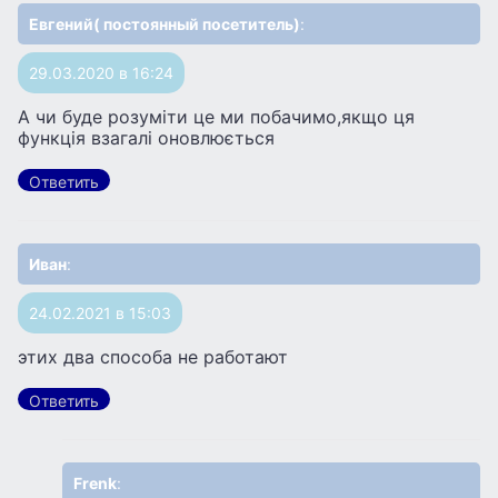
Евгений( постоянный посетитель)
:
29.03.2020 в 16:24
А чи буде розуміти це ми побачимо,якщо ця
функція взагалі оновлюється
Ответить
Иван
:
24.02.2021 в 15:03
этих два способа не работают
Ответить
Frenk
: