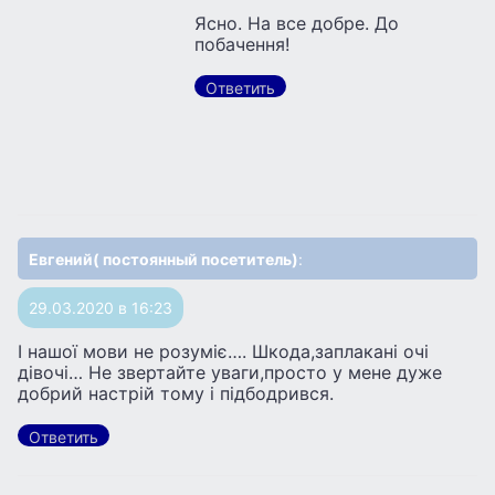
Ясно. На все добре. До
побачення!
Ответить
Евгений( постоянный посетитель)
:
29.03.2020 в 16:23
І нашої мови не розуміє…. Шкода,заплакані очі
дівочі… Не звертайте уваги,просто у мене дуже
добрий настрій тому і підбодрився.
Ответить