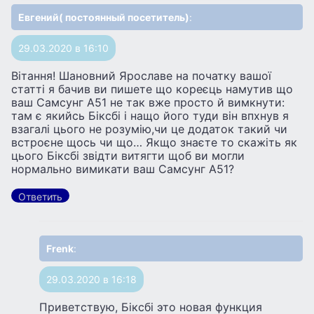
Евгений( постоянный посетитель)
:
29.03.2020 в 16:10
Вітання! Шановний Ярославе на початку вашої
статті я бачив ви пишете що кореєць намутив що
ваш Самсунг А51 не так вже просто й вимкнути:
там є якийсь Біксбі і нащо його туди він впхнув я
взагалі цього не розумію,чи це додаток такий чи
встроєне щось чи що… Якщо знаєте то скажіть як
цього Біксбі звідти витягти щоб ви могли
нормально вимикати ваш Самсунг А51?
Ответить
Frenk
:
29.03.2020 в 16:18
Приветствую, Біксбі это новая функция