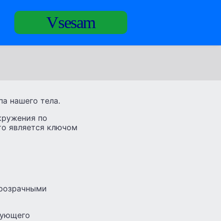
Vsesam
а нашего тела.
кружения по
то является ключом
прозрачными
вующего