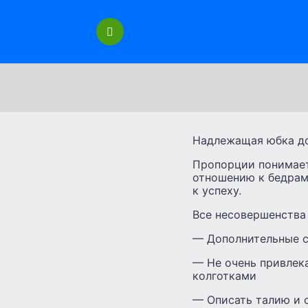
Перейти
к
содержанию
Надлежащая юбка до
Пропорции понимает
отношению к бедрам,
к успеху.
Все несовершенства
— Дополнительные с
— Не очень привлек
колготками
— Описать талию и 