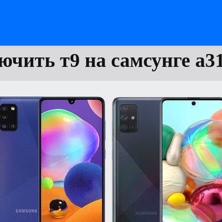
ючить т9 на самсунге а31