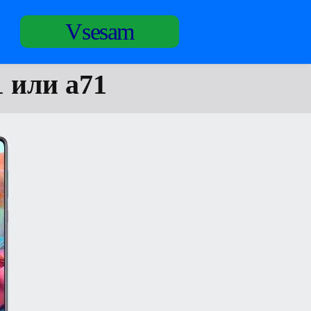
Vsesam
 или а71