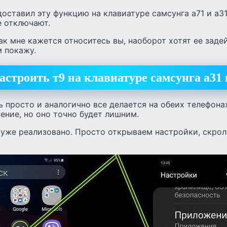
оставил эту функцию на клавиатуре самсунга а71 и а31
е отключают.
ак мне кажется относитесь вы, наоборот хотят ее задей
м покажу.
астроить т9 на клавиатуре самсунга а31 
 просто и аналогично все делается на обеих телефона
ние, но оно точно будет лишним.
 уже реализовано. Просто открываем настройки, скро