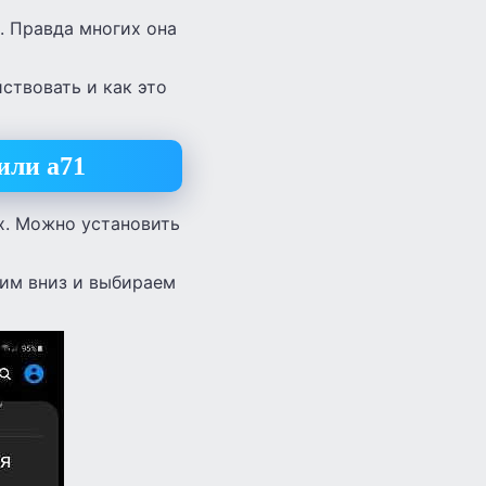
. Правда многих она
ствовать и как это
или а71
х. Можно установить
лим вниз и выбираем