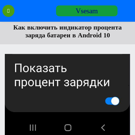
Перейти
Vsesam
к
содержанию
Как включить индикатор процента
заряда батареи в Android 10