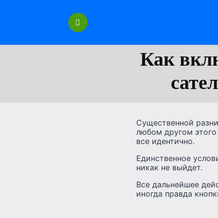
Перейти
к
содержанию
Как вкл
сател
Существенной разницы
любом другом этого 
все идентично.
Единственное услов
никак не выйдет.
Все дальнейшее дей
иногда правда кнопк