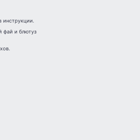
в инструкции.
й фай и блютуз
хов.