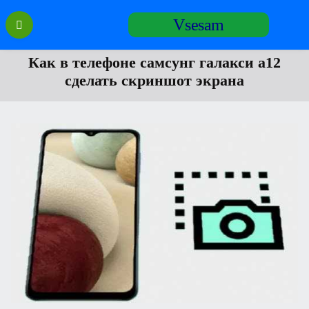
Перейти
Vsesam
к
содержанию
Как в телефоне самсунг галакси а12
сделать скриншот экрана