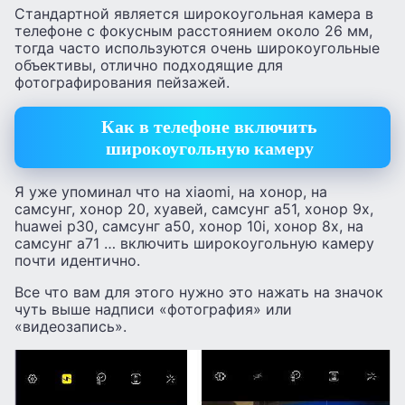
Стандартной является широкоугольная камера в
телефоне с фокусным расстоянием около 26 мм,
тогда часто используются очень широкоугольные
объективы, отлично подходящие для
фотографирования пейзажей.
Как в телефоне включить
широкоугольную камеру
Я уже упоминал что на xiaomi, на хонор, на
самсунг, хонор 20, хуавей, самсунг а51, хонор 9х,
huawei p30, самсунг а50, хонор 10i, хонор 8х, на
самсунг а71 … включить широкоугольную камеру
почти идентично.
Все что вам для этого нужно это нажать на значок
чуть выше надписи «фотография» или
«видеозапись».