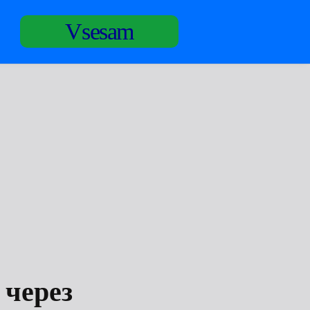
Vsesam
 через