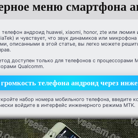
ерное меню смартфона а
телефон андроид huawei, xiaomi, honor, zte или люмия
aTek) и чувствует, что звук динамиков или микрофона 
ами, описанными в этой статье, вы легко можете реши
рав.
тод доступен только для телефонов с процессорами Me
сорами Qualcomm.
громкость телефона андроид через инж
ткройте набор номера мобильного телефона, введите ко
ически войдите в интерфейс инженерного режима MTK.