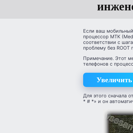
инжен
Если ваш мобильный 
процессор MTK (Medi
соответствии с шаг
проблему без ROOT п
Примечание. Этот ме
телефонов с процес
Увеличить 
Для этого сначала о
* # *» и он автомат