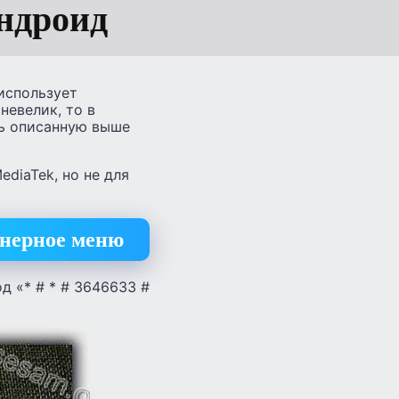
ндроид
 использует
невелик, то в
ть описанную выше
diaTek, но не для
енерное меню
д «* # * # 3646633 #