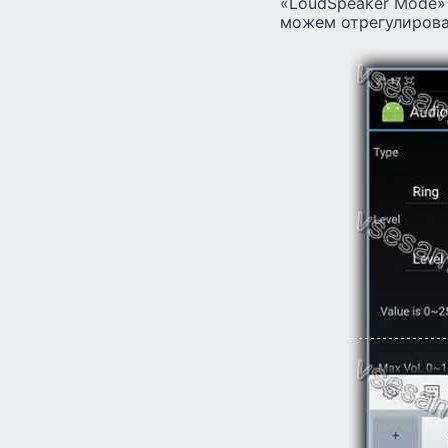
«LoudSpeaker Mode» 
можем отрегулирова