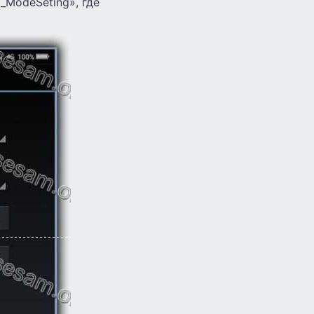
_ModeSeting», где