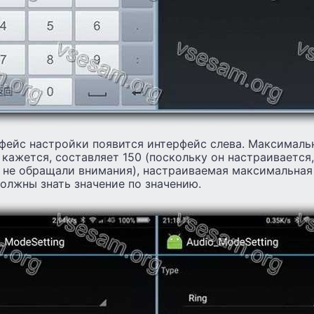
рфейс настройки появится интерфейс слева. Максималь
кажется, составляет 150 (поскольку он настраивается,
ы не обращали внимания), настраиваемая максимальная
должны знать значение по значению.