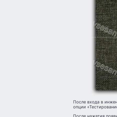
После входа в инже
опции «Тестирование
После нажатия появ