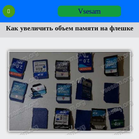
Перейти
Vsesam
к
содержанию
Как увеличить объем памяти на флешке