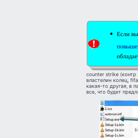
Если вы
повышен
обладае
counter strike (контр
властелин колец, fif
какая-то другая, в п
все, что будет предл