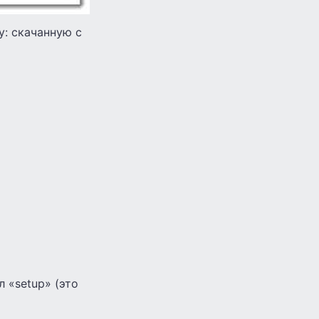
у: скачанную с
л «setup» (это