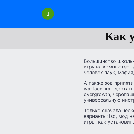
Перейти
к
содержанию
Как 
Большинство школьни
игру на компьютер: s
человек паук, мафия, 
А также зов припяти,
warface, как достать
overgrowth, черепаш
универсальную инстр
Только сначала неск
варианты: iso, мод н
игры, как установит