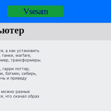
Vsesam
ьютер
я, а как установить
 танки, warfare,
 фермер, трансформеры.
, гарри поттер,
ак, бэтмен, сибирь,
очь и приведу
, можно разные
ся, что скачал образ