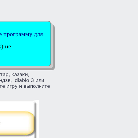
е программу для
) не
тар, казаки,
ндзя, diablo 3 или
ите игру и выполните