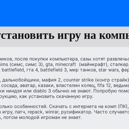
установить игру на комп
ков, после покупки компьютера, сазы хотят развлечьс
ims (симс, симс 3), gta, minecraft (майнкрафт), сталкер,
battlefield, гта 4, battlefield 3, мир танков, star wars,
 дальнобойщики, мафия 2, counter strike (контр страйк)
 соседа, аватар, казаки, властелин колец, fifa 12, ведьм
ки ниндзя или diablo 3 обычно не знают. Попробую пом
укцию, как установить скачанную игру.
олько особенностей. Скачать с интернета на комп (ПК)
а игру, патч, repack, winrar, русификатор. Часто случает
ь, потом молодой игроман не знает.