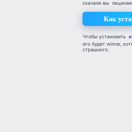
скачали вы лицензио
Как уста
Чтобы установить
и
это будет winrar, хо
страшного.