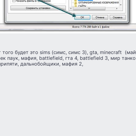
того будет это sims (симс, симс 3), gta, minecraft (май
к паук, мафия, battlefield, гта 4, battlefield 3, мир танк
рипяти, дальнобойщики, мафия 2,