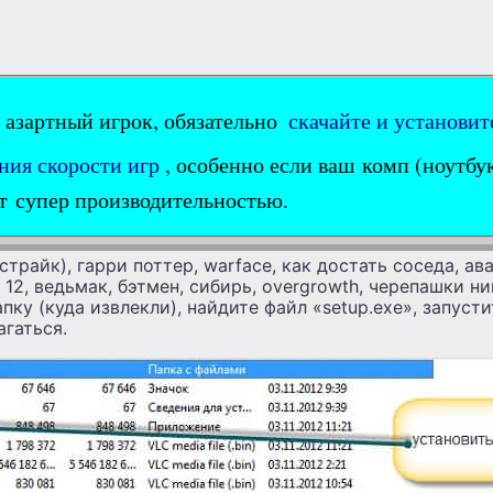
 азартный игрок, обязательно
скачайте и установит
ия скорости игр
, особенно если ваш комп (ноутбук
т супер производительностью.
 страйк), гарри поттер, warface, как достать соседа, ава
a 12, ведьмак, бэтмен, сибирь, overgrowth, черепашки ни
апку (куда извлекли), найдите файл «setup.exe», запуст
агаться.