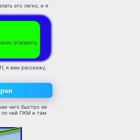
лать это легко, и я
ельно ускорить
1, я вам расскажу,
кран
чае чего быстро ее
е по ней ПКМ и там