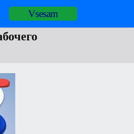
Vsesam
абочего