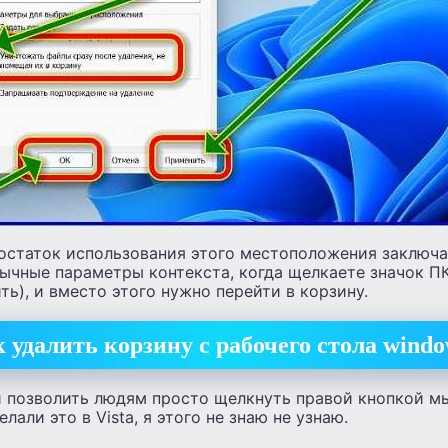
остаток использования этого местоположения заключае
бычные параметры контекста, когда щелкаете значок П
ь), и вместо этого нужно перейти в корзину.
 удалить корзину с рабочего стола windo
и позволить людям просто щелкнуть правой кнопкой м
елали это в Vista, я этого не знаю не узнаю.