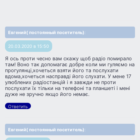
Евгений( постоянный посетитель)
:
20.03.2020 в 15:50
Я ось проти чесно вам скажу щоб радіо помирало
там! Воно так допомагає добре коли ми гуляємо на
прогулянці,хочеться взяти його та послухати
вдома,хочеться насправді його слухати. У мене 17
улюблених радіостанцій і я завжди не проти
послухати їх тільки на телефоні та планшеті і мені
дуже не зручно якщо його немає.
Ответить
Евгений( постоянный посетитель)
: