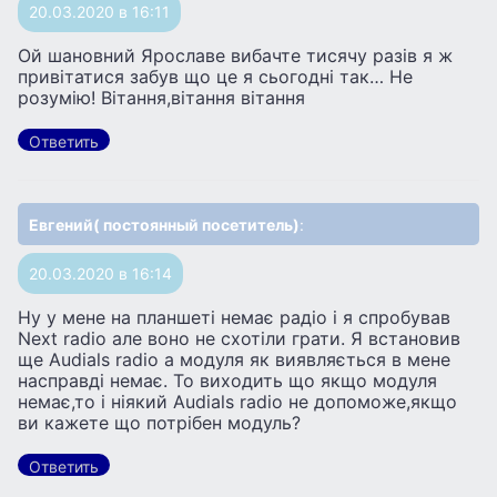
20.03.2020 в 16:11
Ой шановний Ярославе вибачте тисячу разів я ж
привітатися забув що це я сьогодні так… Не
розумію! Вітання,вітання вітання
Ответить
Евгений( постоянный посетитель)
:
20.03.2020 в 16:14
Ну у мене на планшеті немає радіо і я спробував
Next radio але воно не схотіли грати. Я встановив
ще Audials radio а модуля як виявляється в мене
насправді немає. То виходить що якщо модуля
немає,то і ніякий Audials radio не допоможе,якщо
ви кажете що потрібен модуль?
Ответить