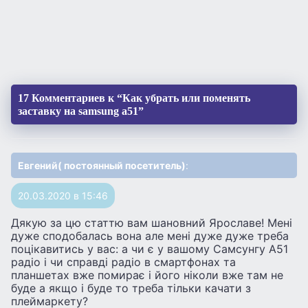
17 Комментариев к “Как убрать или поменять
заставку на samsung a51”
Евгений( постоянный посетитель)
:
20.03.2020 в 15:46
Дякую за цю статтю вам шановний Ярославе! Мені
дуже сподобалась вона але мені дуже дуже треба
поцікавитись у вас: а чи є у вашому Самсунгу А51
радіо і чи справді радіо в смартфонах та
планшетах вже помирає і його ніколи вже там не
буде а якщо і буде то треба тільки качати з
плеймаркету?