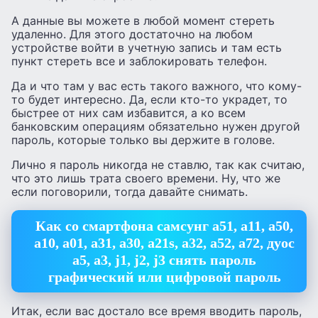
А данные вы можете в любой момент стереть
удаленно. Для этого достаточно на любом
устройстве войти в учетную запись и там есть
пункт стереть все и заблокировать телефон.
Да и что там у вас есть такого важного, что кому-
то будет интересно. Да, если кто-то украдет, то
быстрее от них сам избавится, а ко всем
банковским операциям обязательно нужен другой
пароль, которые только вы держите в голове.
Лично я пароль никогда не ставлю, так как считаю,
что это лишь трата своего времени. Ну, что же
если поговорили, тогда давайте снимать.
Как со смартфона самсунг а51, а11, а50,
а10, а01, а31, а30, а21s, а32, а52, а72, дуос
а5, а3, j1, j2, j3 снять пароль
графический или цифровой пароль
Итак, если вас достало все время вводить пароль,