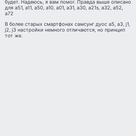
будет. Надеюсь, я вам помог. Правда выше описано
для а51, а11, а50, а10, а01, а31, а30, а21s, а32, а52,
а72
В более старых смартфонах самсунг дуос а5, а3, j1,
j2, j3 настройки немного отличаются, но принцип
тот же.