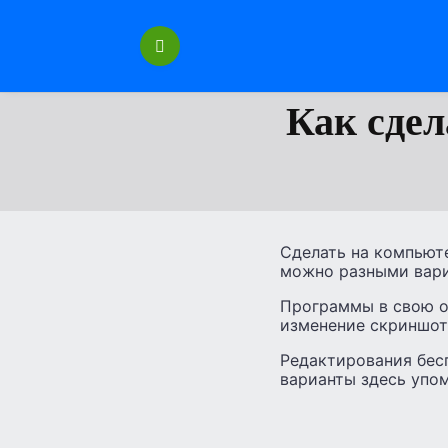
Перейти
к
содержанию
Как сде
Сделать на компьюте
можно разными вари
Программы в свою о
изменение скриншота
Редактирования бес
варианты здесь упом