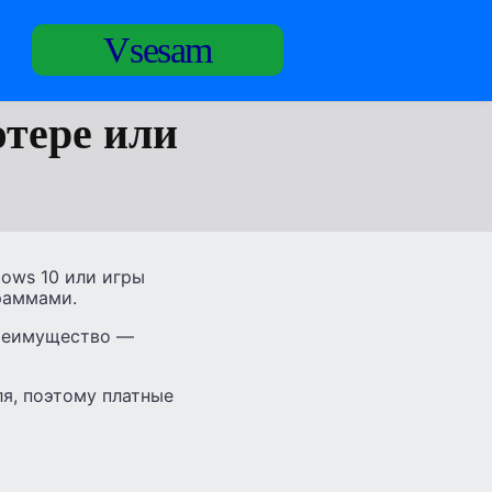
Vsesam
тере или
ows 10 или игры
раммами.
преимущество —
я, поэтому платные