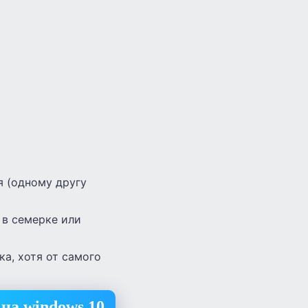
 (одному другу
 в семерке или
а, хотя от самого
на windows 10