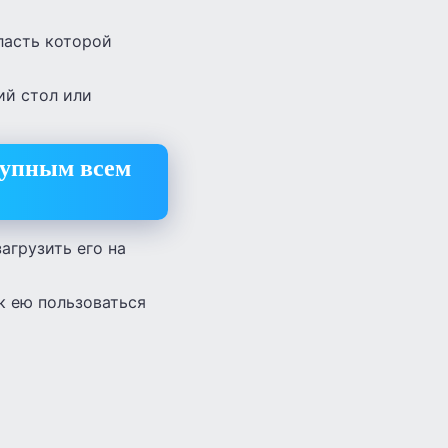
ласть которой
ий стол или
ступным всем
агрузить его на
к ею пользоваться