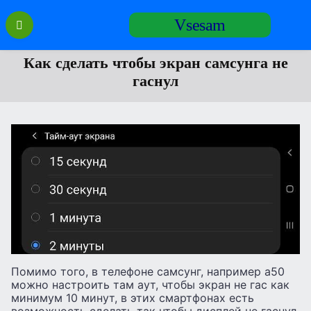
Перейти
Vsesam
к
содержанию
Как сделать чтобы экран самсунга не
гаснул
Помимо того, в телефоне самсунг, например а50
можно настроить там аут, чтобы экран не гас как
минимум 10 минут, в этих смартфонах есть