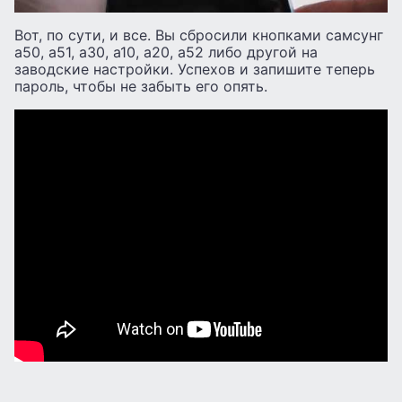
Вот, по сути, и все. Вы сбросили кнопками самсунг
а50, а51, а30, а10, а20, а52 либо другой на
заводские настройки. Успехов и запишите теперь
пароль, чтобы не забыть его опять.