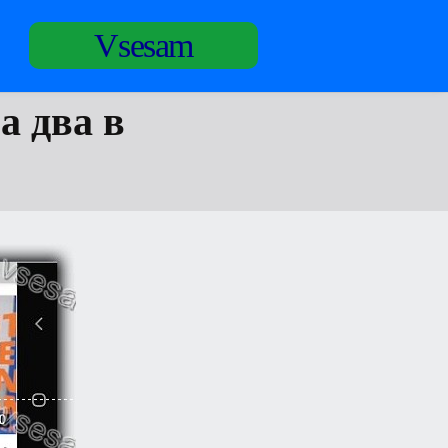
Vsesam
а два в