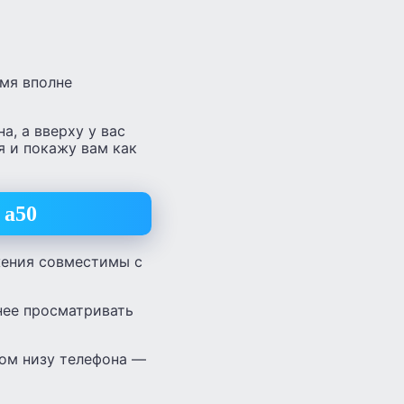
емя вполне
а, а вверху у вас
я и покажу вам как
 а50
жения совместимы с
чнее просматривать
мом низу телефона —