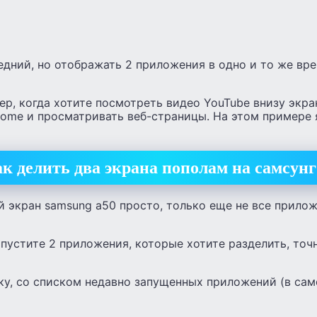
едний, но отображать 2 приложения в одно и то же вр
ер, когда хотите посмотреть видео YouTube внизу экран
ome и просматривать веб-страницы. На этом примере 
к делить два экрана пополам на самсунг
й экран samsung a50 просто, только еще не все прило
апустите 2 приложения, которые хотите разделить, то
ку, со списком недавно запущенных приложений (в са