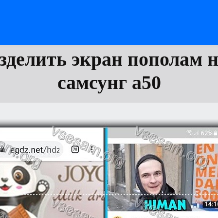
зделить экран пополам н
самсунг а50