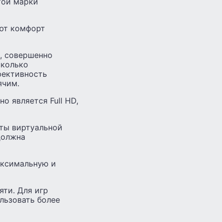
той марки
яют комфорт
, совершенно
сколько
фективность
ячим.
 является Full HD,
ты виртуальной
должна
аксимальную и
ти. Для игр
льзовать более