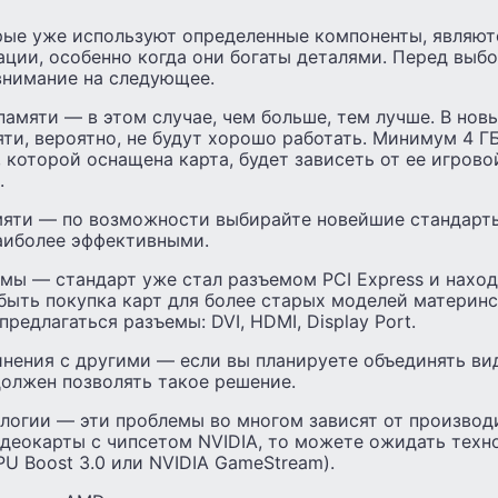
рые уже используют определенные компоненты, являю
ции, особенно когда они богаты деталями. Перед выб
внимание на следующее.
амяти — в этом случае, чем больше, тем лучше. В новы
ти, вероятно, не будут хорошо работать. Минимум 4 Г
 которой оснащена карта, будет зависеть от ее игрово
.
мяти — по возможности выбирайте новейшие стандар
аиболее эффективными.
ы — стандарт уже стал разъемом PCI Express и наход
быть покупка карт для более старых моделей материнс
редлагаться разъемы: DVI, HDMI, Display Port.
нения с другими — если вы планируете объединять ви
должен позволять такое решение.
логии — эти проблемы во многом зависят от производи
идеокарты с чипсетом NVIDIA, то можете ожидать техн
GPU Boost 3.0 или NVIDIA GameStream).