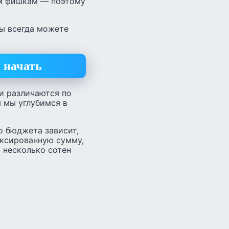
ым фишкам — поэтому
вы всегда можете
 начать
и различаются по
 мы углубимся в
о бюджета зависит,
иксированную сумму,
в несколько сотен