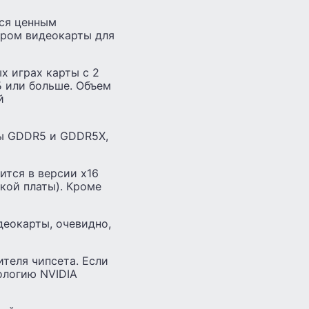
тся ценным
ором видеокарты для
х играх карты с 2
Б или больше. Объем
й
ты GDDR5 и GDDR5X,
ится в версии x16
кой платы). Кроме
деокарты, очевидно,
теля чипсета. Если
ологию NVIDIA