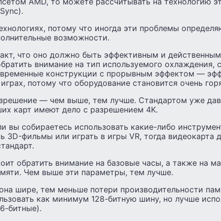
ипсетом AMD, то можете рассчитывать на технологию э
Sync).
ехнологиях, потому что иногда эти проблемы определ
полнительные возможности.
акт, что оно должно быть эффективным и действенным
обратить внимание на тип используемого охлаждения, 
овременные конструкции с прорывным эффектом — эф
играх, потому что оборудование становится очень гор
решение — чем выше, тем лучше. Стандартом уже давно
ших карт имеют дело с разрешением 4K.
и вы собираетесь использовать какие-либо инструмен
ь 3D-фильмы или играть в игры VR, тогда видеокарта 
тандарт.
оит обратить внимание на базовые часы, а также на м
мяти. Чем выше эти параметры, тем лучше.
она шире, тем меньше потери производительности памя
льзовать как минимум 128-битную шину, но лучше испо
6-битные).