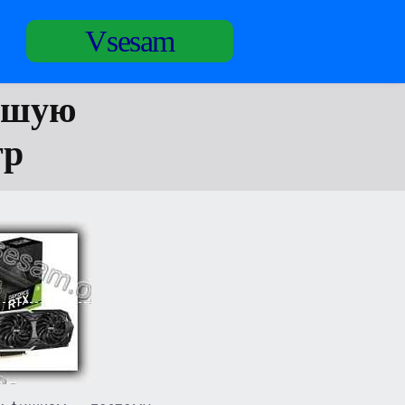
Vsesam
ошую
гр