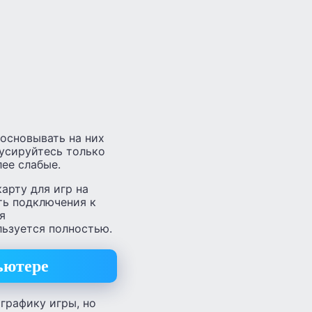
 основывать на них
усируйтесь только
лее слабые.
арту для игр на
ть подключения к
я
льзуется полностью.
ьютере
графику игры, но