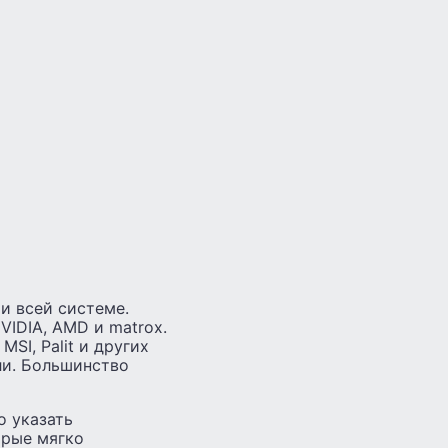
и всей системе.
VIDIA, AMD и matrox.
SI, Palit и других
ли. Большинство
о указать
орые мягко