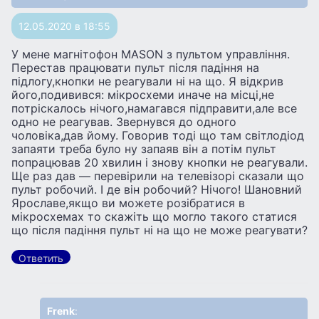
12.05.2020 в 18:55
У мене магнiтофон MASON з пультом управлiння.
Перестав працювати пульт пiсля падiння на
пiдлогу,кнопки не реагували нi на що. Я вiдкрив
його,подивився: мiкросхеми иначе на мiсцi,не
потрiскалось нiчого,намагався пiдправити,але все
одно не реагував. Звернувся до одного
чоловiка,дав йому. Говорив тодi що там свiтлодiод
запаяти треба було ну запаяв вiн а потiм пульт
попрацював 20 хвилин i знову кнопки не реагували.
Ще раз дав — перевiрили на телевiзорi сказали що
пульт робочий. I де вiн робочий? Нiчого! Шановний
Ярославе,якщо ви можете розiбратися в
мiкросхемах то скажiть що могло такого статися
що пiсля падiння пульт нi на що не може реагувати?
Ответить
Frenk
: