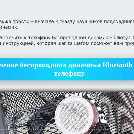
акже просто – вначале к гнезду наушников подсоединя
инамик.
дключить к телефону беспроводной динамик – блютуз.
 инструкцией, которая шаг за шагом поможет вам про
ение беспроводного динамика Bluetooth
телефону