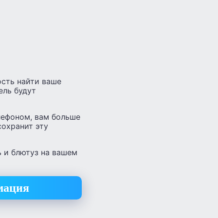
ость найти ваше
ель будут
лефоном, вам больше
сохранит эту
ь и блютуз на вашем
мация