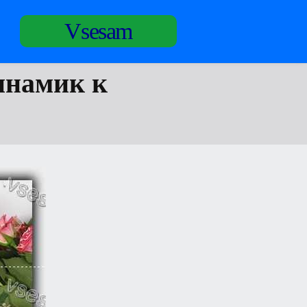
Vsesam
инамик к