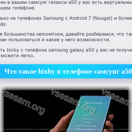
н в вашем самсунг галакси а50 у вас есть виртуальны
ашем телефоне.
ько на телефонах Samsung с Android 7 (Nougat) и бол
ду.
ля большинства непонятное, давайте разберемся, что т
ими пользоваться и какие у него возможности.
 bixby с телефона samsung galaxy a50 у вас не получи
 можете легко.
Что такое bixby в телефоне самсунг а50