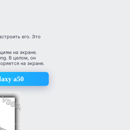
строить его. Это
кциям на экране.
ng. В целом, он
оряется на экране.
laxy a50