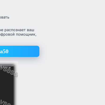
овать
не распознает ваш
цифровой помощник,
а50