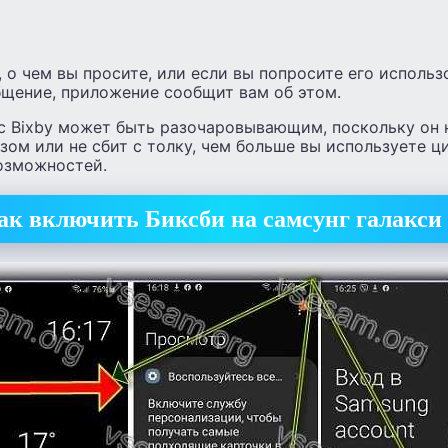
, о чем вы просите, или если вы попросите его использ
щение, приложение сообщит вам об этом.
 с Bixby может быть разочаровывающим, поскольку он 
зом или не сбит с толку, чем больше вы используете 
возможностей.
ак включить Биксби на самсунг галакси 