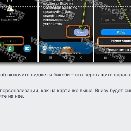
об включить виджеты биксби – это перетащить экран в
персонализации, как на картинке выше. Внизу будет си
те на нее.