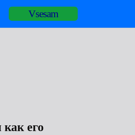
Vsesam
 как его