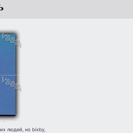
ь
х людей, но bixby,