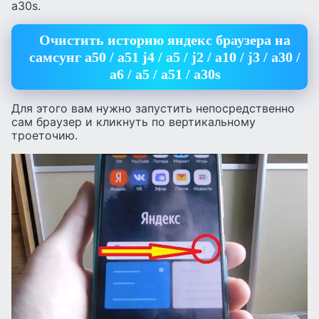
а30s.
Очистить историю яндекс браузера на
самсунг а50 / а51 j4 / а5 / j2 / а10 / j3 / а30 /
a6 / а5 / а51 / а30s
Для этого вам нужно запустить непосредственно
сам браузер и кликнуть по вертикальному
троеточию.