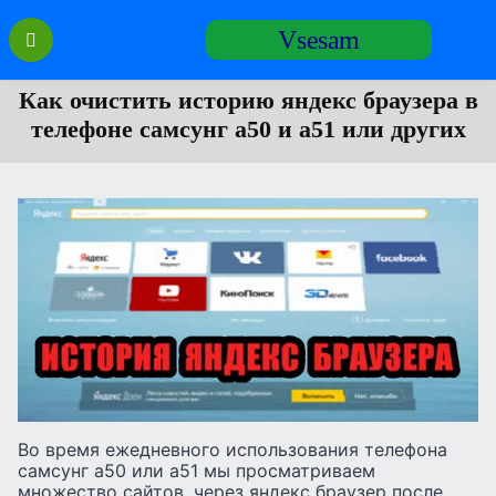
Перейти
Vsesam
к
содержанию
Как очистить историю яндекс браузера в
телефоне самсунг а50 и а51 или других
Во время ежедневного использования телефона
самсунг а50 или а51 мы просматриваем
множество сайтов, через яндекс браузер после