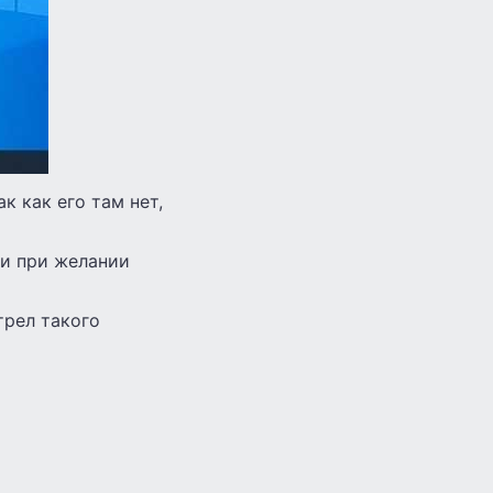
к как его там нет,
ли при желании
трел такого