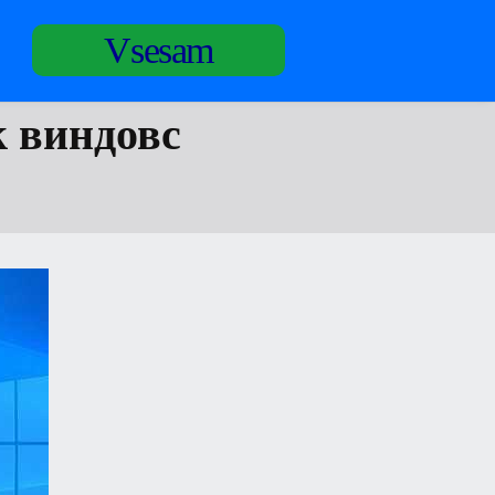
Vsesam
к виндовс