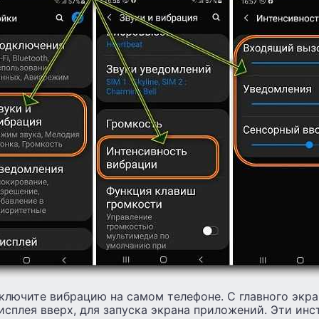
ключите вибрацию на самом телефоне. С главного экр
исплея вверх, для запуска экрана приложений. Эти ин