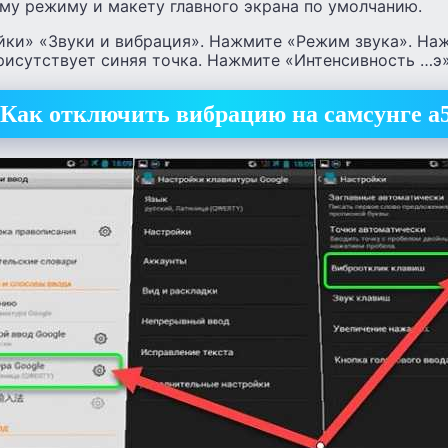
му режиму и макету главного экрана по умолчанию.
йки» «Звуки и вибрация». Нажмите «Режим звука». На
рисутствует синяя точка. Нажмите «Интенсивность …э»
Как отключить вибрацию на самсунге а