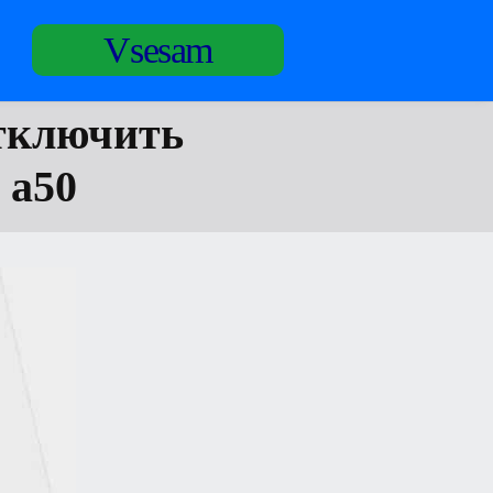
Vsesam
отключить
 a50