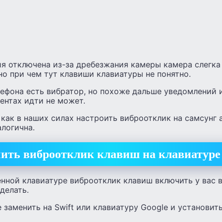
ия отключена из-за дребезжания камеры камера слегка
но при чем тут клавиши клавиатуры не понятно.
лефона есть вибратор, но похоже дальше уведомлений 
ентах идти не может.
как в наших силах настроить виброотклик на самсунг 
логична.
ить виброотклик клавиш на клавиатуре 
нной клавиатуре виброотклик клавиш включить у вас 
делать.
 заменить на Swift или клавиатуру Google и установит