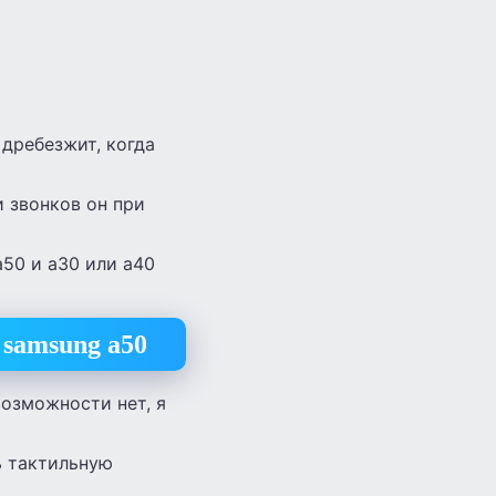
 дребезжит, когда
и звонков он при
a50 и а30 или а40
samsung а50
возможности нет, я
ь тактильную