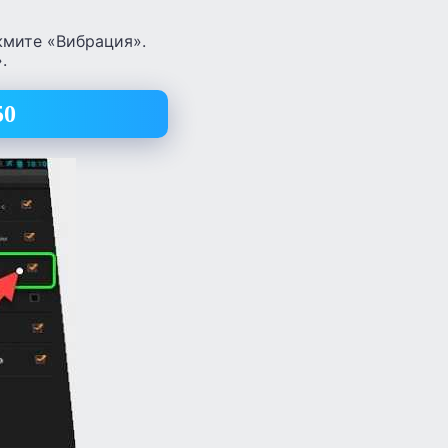
жмите «Вибрация».
.
50