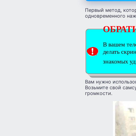
Первый метод, кото
одновременного наж
ОБРАТ
В вашем тел
делать скри
знакомых у
Вам нужно использо
Возьмите свой самс
громкости.