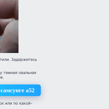
стили. Задержитесь
зу темная овальная
е.
самсунге а52
ок или по какой-