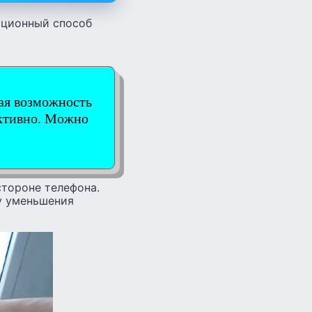
иционный способ
ная возможность
ективно. Можно
стороне телефона.
у уменьшения