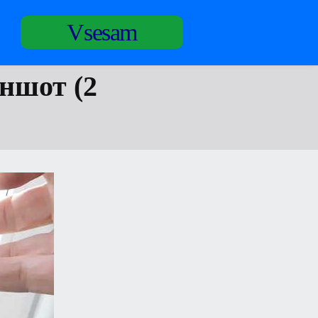
Vsesam
иншот (2