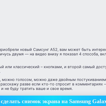
приобрели новый Самсунг А52, вам может быть интерес
ничусь двумя — на видео внизу я показал 4 способа, вк
й или классический – кнопками, и второй самый досту
.
 можно голосом, можно даже двойным постукиванием
я расскажу разве если кто-то спросит в комментариях –
и не буду тратить ваше и свое время.
 сделать снимок экрана на Samsung Gala