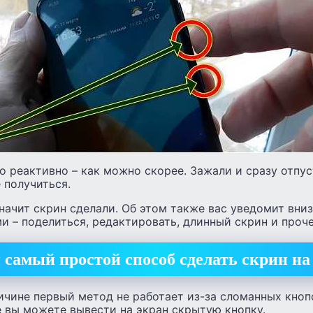
о реактивно – как можно скорее. Зажали и сразу отпу
 получиться.
значит скрин сделали. Об этом также вас уведомит вни
и – поделиться, редактировать, длинный скрин и проче
самый простой способ сделать скрин на 
ичине первый метод не работает из-за сломанных кноп
 вы можете вывести на экран скрытую кнопку.