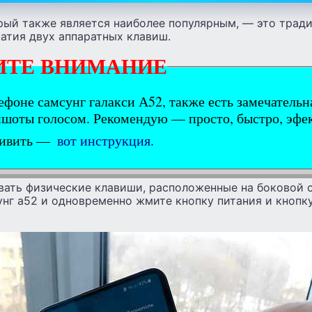
рый также является наиболее популярным, — это трад
атия двух аппаратных клавиш.
ИТЕ ВНИМАНИЕ
ефоне самсунг галакси А52, также есть замечатель
ншоты голосом. Рекомендую — просто, быстро, эф
дивить —
вот инструкция.
вать физические клавиши, расположенные на боковой 
унг а52 и одновременно жмите кнопку питания и кнопк