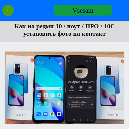
Перейти
Vsesam
к
содержанию
Как на редми 10 / ноут / ПРО / 10C
установить фото на контакт